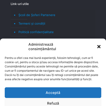
Link-uri utile
Școli de Șoferi Partenere
Termeni şi condiţii
Politică confidenţialitate
Politică cookie
Administrează
consimțământul
Blog
Contact
Pentru a oferi cea mai bună experiență, folosim tehnologii, cum ar fi
cookie-uri, pentru a stoca și/sau accesa informațiile despre dispozitive.
Consimțământul pentru aceste tehnologii ne permite să procesăm date,
cum ar fi comportamentul de navigare sau ID-uri unice pe acest site.
Dacă nu îți dai consimțământul sau îți retragi consimțământul dat poate
avea afecte negative asupra unor anumite funcționalități și funcții.
Acceptă
Refuză