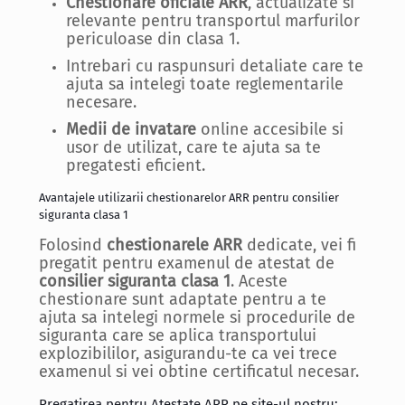
Chestionare oficiale ARR
, actualizate si
relevante pentru transportul marfurilor
periculoase din clasa 1.
Intrebari cu raspunsuri detaliate care te
ajuta sa intelegi toate reglementarile
necesare.
Medii de invatare
online accesibile si
usor de utilizat, care te ajuta sa te
pregatesti eficient.
Avantajele utilizarii chestionarelor ARR pentru consilier
siguranta clasa 1
Folosind
chestionarele ARR
dedicate, vei fi
pregatit pentru examenul de atestat de
consilier siguranta clasa 1
. Aceste
chestionare sunt adaptate pentru a te
ajuta sa intelegi normele si procedurile de
siguranta care se aplica transportului
explozibililor, asigurandu-te ca vei trece
examenul si vei obtine certificatul necesar.
Pregatirea pentru Atestate ARR pe site-ul nostru: