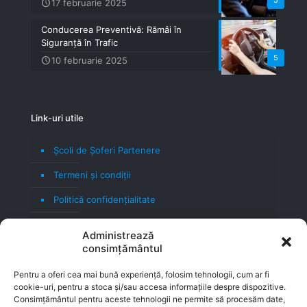
5
17 februarie 2025
Conducerea Preventivă: Rămâi în
Siguranță în Trafic
5
10 februarie 2025
Link-uri utile
Școli de Șoferi Partenere
Termeni şi condiţii
Politică confidenţialitate
Politică cookie
Administrează
consimțământul
Blog
Contact
Pentru a oferi cea mai bună experiență, folosim tehnologii, cum ar fi
cookie-uri, pentru a stoca și/sau accesa informațiile despre dispozitive.
Consimțământul pentru aceste tehnologii ne permite să procesăm date,