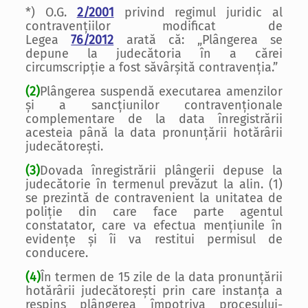
*) O.G.
2/2001
privind regimul juridic al
contravențiilor modificat de
Legea
76/2012
arată că: „Plângerea se
depune la judecătoria în a cărei
circumscripție a fost săvârșită contravenția.”
(2)
Plângerea suspendă executarea amenzilor
și a sancțiunilor contravenționale
complementare de la data înregistrării
acesteia până la data pronunțării hotărârii
judecătorești.
(3)
Dovada înregistrării plângerii depuse la
judecătorie în termenul prevăzut la alin. (1)
se prezintă de contravenient la unitatea de
poliție din care face parte agentul
constatator, care va efectua mențiunile în
evidențe și îi va restitui permisul de
conducere.
(4)
În termen de 15 zile de la data pronunțării
hotărârii judecătorești prin care instanța a
respins plângerea împotriva procesului-