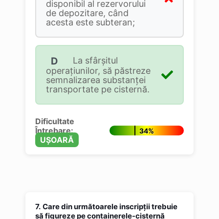
disponibil al rezervorului
de depozitare, când
acesta este subteran;
D
La sfârşitul
operaţiunilor, să păstreze
semnalizarea substanţei
transportate pe cisternă.
Dificultate
Întrebare:
34%
UȘOARĂ
7.
Care din următoarele inscripţii trebuie
să figureze pe containerele-cisternă