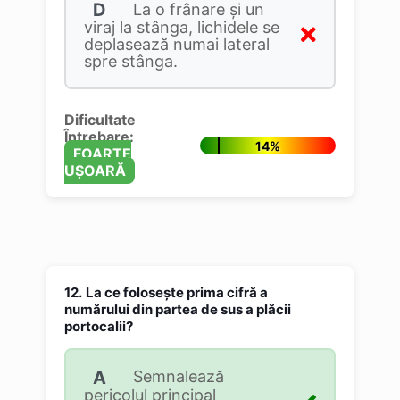
D
La o frânare şi un
viraj la stânga, lichidele se
deplasează numai lateral
spre stânga.
Dificultate
Întrebare:
14%
FOARTE
UȘOARĂ
12.
La ce foloseşte prima cifră a
numărului din partea de sus a plăcii
portocalii?
A
Semnalează
pericolul principal