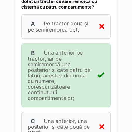
dotat un tractor cu semiremorcă cu
cisternă cu patru compartimente?
A
Pe tractor două şi
pe semiremorcă opt;
B
Una anterior pe
tractor, iar pe
semiremorcă una
posterior și câte patru pe
laturi, acestea din urmă
cu numere,
corespunzătoare
conținutului
compartimentelor;
C
Una anterior, una
posterior şi câte două pe