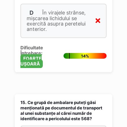
D
În virajele strânse,
mişcarea lichidului se
exercită asupra peretelui
anterior.
Dificultate
Întrebare:
14%
FOARTE
UȘOARĂ
15.
Ce grupă de ambalare puteţi găsi
menţionată pe documentul de transport
al unei substanţe al cărei număr de
identificare a pericolului este 568?