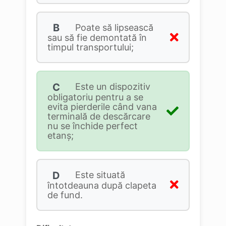
B
Poate să lipsească
sau să fie demontată în
timpul transportului;
C
Este un dispozitiv
obligatoriu pentru a se
evita pierderile când vana
terminală de descărcare
nu se închide perfect
etanş;
D
Este situată
întotdeauna după clapeta
de fund.