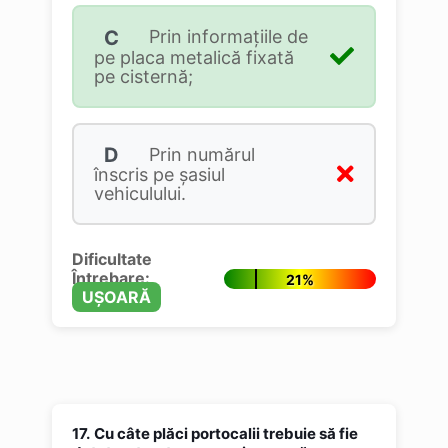
C
Prin informaţiile de
pe placa metalică fixată
pe cisternă;
D
Prin numărul
înscris pe şasiul
vehiculului.
Dificultate
Întrebare:
21%
UȘOARĂ
17.
Cu câte plăci portocalii trebuie să fie