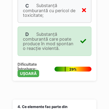
C
Substanță
comburantă cu pericol de
toxicitate;
D
Substanță
comburantă care poate
produce în mod spontan
o reacție violentă.
Dificultate
Întrebare:
29%
UȘOARĂ
4.
Ce elemente fac parte din