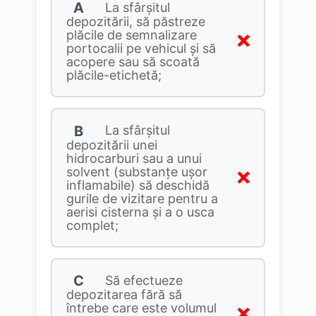
A
La sfârșitul
depozitării, să păstreze
plăcile de semnalizare
portocalii pe vehicul și să
acopere sau să scoată
plăcile-etichetă;
B
La sfârşitul
depozitării unei
hidrocarburi sau a unui
solvent (substanţe uşor
inflamabile) să deschidă
gurile de vizitare pentru a
aerisi cisterna şi a o usca
complet;
C
Să efectueze
depozitarea fără să
întrebe care este volumul