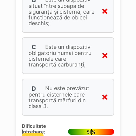
situat între supapa de
siguranță și cisternă, care
funcționează de obicei
deschis;
C
Este un dispozitiv
obligatoriu numai pentru
cisternele care
transportă carburanţi;
D
Nu este prevăzut
pentru cisternele care
transportă mărfuri din
clasa 3.
Dificultate
Întrebare:
51%