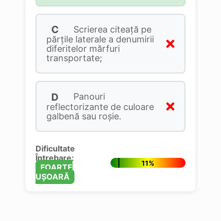
C
Scrierea citeață pe
părțile laterale a denumirii
diferitelor mărfuri
transportate;
D
Panouri
reflectorizante de culoare
galbenă sau roşie.
Dificultate
Întrebare:
11%
FOARTE
UȘOARĂ