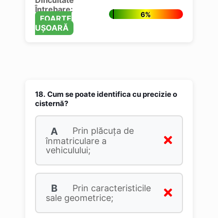
Dificultate
Întrebare:
6%
FOARTE
UȘOARĂ
18.
Cum se poate identifica cu precizie o
cisternă?
A
Prin plăcuţa de
înmatriculare a
vehiculului;
B
Prin caracteristicile
sale geometrice;