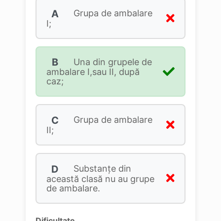
A
Grupa de ambalare
I;
B
Una din grupele de
ambalare I,sau II, după
caz;
C
Grupa de ambalare
II;
D
Substanţe din
această clasă nu au grupe
de ambalare.
Dificultate