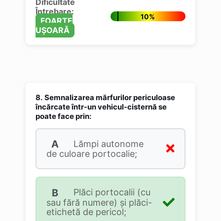
Dificultate
Întrebare:
10%
FOARTE
UȘOARĂ
8.
Semnalizarea mărfurilor periculoase
încărcate într-un vehicul-cisternă se
poate face prin:
A
Lămpi autonome
de culoare portocalie;
B
Plăci portocalii (cu
sau fără numere) și plăci-
etichetă de pericol;