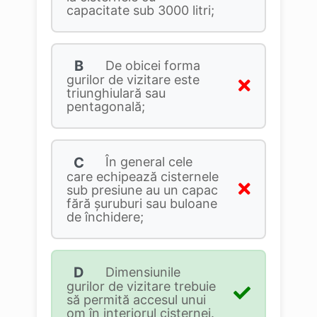
capacitate sub 3000 litri;
B
De obicei forma
gurilor de vizitare este
triunghiulară sau
pentagonală;
C
În general cele
care echipează cisternele
sub presiune au un capac
fără şuruburi sau buloane
de închidere;
D
Dimensiunile
gurilor de vizitare trebuie
să permită accesul unui
om în interiorul cisternei.