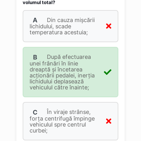
volumul total?
A
Din cauza mişcării
lichidului, scade
temperatura acestuia;
B
După efectuarea
unei frânări în linie
dreaptă şi încetarea
acţionării pedalei, inerţia
lichidului deplasează
vehiculul către înainte;
C
În viraje strânse,
forţa centrifugă împinge
vehiculul spre centrul
curbei;