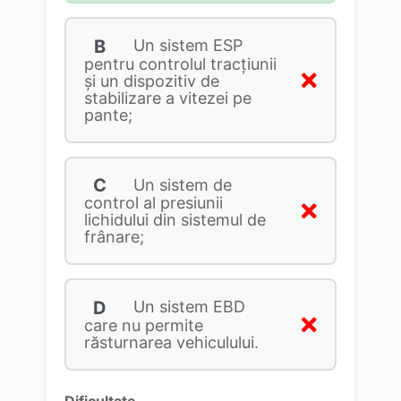
B
Un sistem ESP
pentru controlul tracţiunii
şi un dispozitiv de
stabilizare a vitezei pe
pante;
C
Un sistem de
control al presiunii
lichidului din sistemul de
frânare;
D
Un sistem EBD
care nu permite
răsturnarea vehiculului.