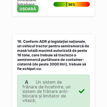
Întrebare:
36%
UȘOARĂ
16.
Conform ADR și legislației naționale,
un vehicul tractor pentru semiremorcă de
masă totală maximă autorizată de peste
16 tone, care trebuie să tracteze o
semiremorcă purtătoare de container-
cisternă (de peste 3000 litri), trebuie să
fie echipat cu:
A
Un sistem de
frânare de încetinire, un
sistem de frânare anti-
blocare şi limitator de
viteză;