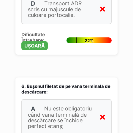
D
Transport ADR
scris cu majuscule de
culoare portocalie.
Dificultate
Întrebare:
22%
UȘOARĂ
6.
Buşonul filetat de pe vana terminală de
descărcare:
A
Nu este obligatoriu
când vana terminală de
descărcare se închide
perfect etanş;