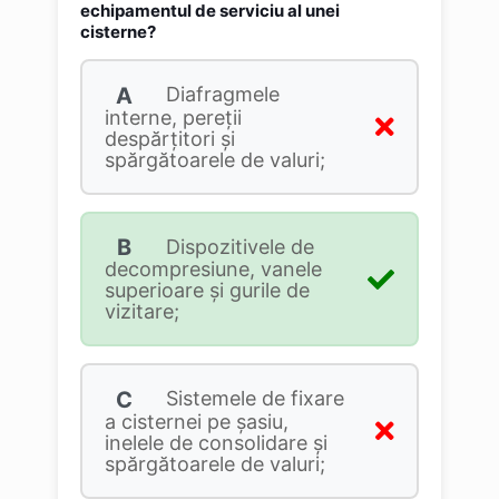
echipamentul de serviciu al unei
cisterne?
A
Diafragmele
interne, pereţii
despărţitori şi
spărgătoarele de valuri;
B
Dispozitivele de
decompresiune, vanele
superioare şi gurile de
vizitare;
C
Sistemele de fixare
a cisternei pe şasiu,
inelele de consolidare şi
spărgătoarele de valuri;