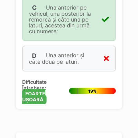
C
Una anterior pe
vehicul, una posterior la
remorcă şi câte una pe
laturi, acestea din urmă
cu numere;
D
Una anterior şi
câte două pe laturi.
Dificultate
Întrebare:
19%
FOARTE
UȘOARĂ