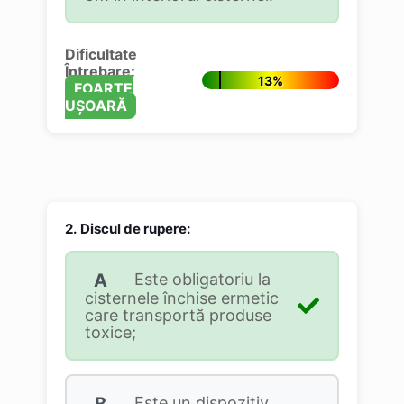
Dificultate
Întrebare:
13%
FOARTE
UȘOARĂ
2.
Discul de rupere:
A
Este obligatoriu la
cisternele închise ermetic
care transportă produse
toxice;
B
Este un dispozitiv