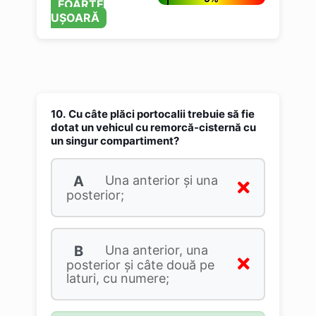
FOARTE
UȘOARĂ
10.
Cu câte plăci portocalii trebuie să fie
dotat un vehicul cu remorcă-cisternă cu
un singur compartiment?
A
Una anterior şi una
posterior;
B
Una anterior, una
posterior şi câte două pe
laturi, cu numere;