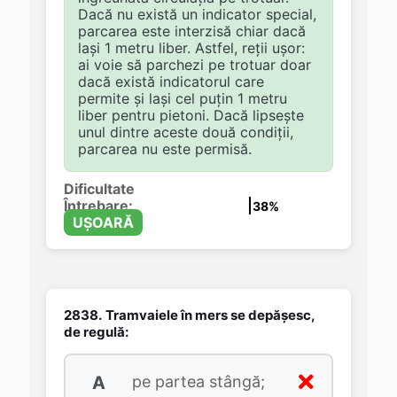
Dacă nu există un indicator special,
parcarea este interzisă chiar dacă
lași 1 metru liber. Astfel, reții ușor:
ai voie să parchezi pe trotuar doar
dacă există indicatorul care
permite și lași cel puțin 1 metru
liber pentru pietoni. Dacă lipsește
unul dintre aceste două condiții,
parcarea nu este permisă.
Dificultate
Întrebare:
38%
UȘOARĂ
2838.
Tramvaiele în mers se depăşesc,
de regulă:
A
pe partea stângă;