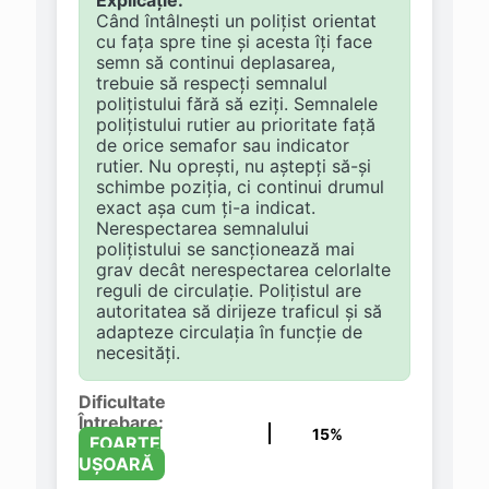
Explicație:
Când întâlnești un polițist orientat
cu fața spre tine și acesta îți face
semn să continui deplasarea,
trebuie să respecți semnalul
polițistului fără să eziți. Semnalele
polițistului rutier au prioritate față
de orice semafor sau indicator
rutier. Nu oprești, nu aștepți să-și
schimbe poziția, ci continui drumul
exact așa cum ți-a indicat.
Nerespectarea semnalului
polițistului se sancționează mai
grav decât nerespectarea celorlalte
reguli de circulație. Polițistul are
autoritatea să dirijeze traficul și să
adapteze circulația în funcție de
necesități.
Dificultate
Întrebare:
15%
FOARTE
UȘOARĂ