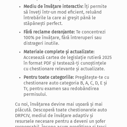
Mediu de învățare interactiv:
Îți permite
să înveți într-un mod eficient, reluând
întrebările la care ai greșit până le
stăpânești perfect.
Fără reclame deranjante:
Te concentrezi
100% pe învățare, fără întreruperi sau
distrageri inutile.
Materiale complete și actualizate:
Accesează cartea de legislație rutieră 2025
în format PDF și testează-ți cunoștințele
cu chestionare relevante și actualizate.
Pentru toate categoriile:
Pregătește-te cu
chestionare auto categoria B, A, C, D, E și
Tr, pentru examen sau redobândirea
permisului.
Cu noi, învățarea devine mai ușoară și mai
plăcută. Descoperă toate chestionarele auto
DRPCIV, mediul de învățare adaptiv și
resursele necesare pentru a deveni un șofer
responsabil. Începe acum pregătirea și treci