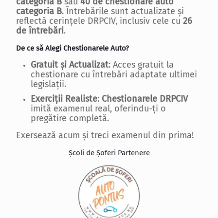
categoria B
sau
40 de chestionare auto
categoria B
. Întrebările sunt actualizate și
reflectă cerințele DRPCIV, inclusiv cele cu
26
de întrebări
.
De ce să Alegi Chestionarele Auto?
Gratuit și Actualizat
: Acces gratuit la
chestionare cu întrebări adaptate ultimei
legislații.
Exerciții Realiste
:
Chestionarele DRPCIV
imită examenul real, oferindu-ți o
pregătire completă.
Exersează acum și treci examenul din prima!
Școli de Șoferi Partenere