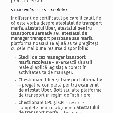
prima încercare.
Atestate Profesionale ARR: Ce Oferim?
Indiferent de certificatul pe care îl cauți, fie
că este vorba despre
atestatul de transport
marfa
,
atestatul Uber
,
atestatul pentru
transport alternativ
sau
atestatul de
manager transport persoane sau marfa
,
platforma noastră te ajută să te pregătești
cu cele mai bune resurse disponibile:
Studii de caz manager transport
marfa
rezolvate
– exersează situații
reale și aplică legislația corect în
activitatea ta de manager.
Chestionare Uber și transport alternativ
– pregătire completă pentru
examenul
de atestat Uber
,
Bolt
sau alte platforme
de transport în regim de închiriere.
Chestionare CPC și CPI
– resurse
complete pentru obținerea
atestatului
de transport marfa
și trecerea