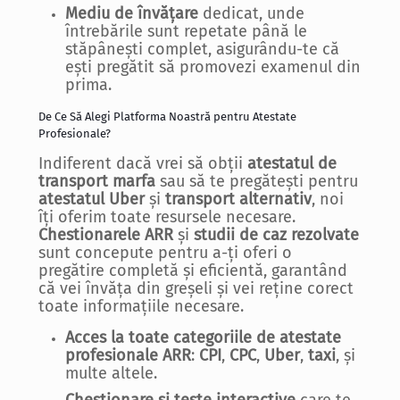
Mediu de învățare
dedicat, unde
întrebările sunt repetate până le
stăpânești complet, asigurându-te că
ești pregătit să promovezi examenul din
prima.
De Ce Să Alegi Platforma Noastră pentru Atestate
Profesionale?
Indiferent dacă vrei să obții
atestatul de
transport marfa
sau să te pregătești pentru
atestatul Uber
și
transport alternativ
, noi
îți oferim toate resursele necesare.
Chestionarele ARR
și
studii de caz rezolvate
sunt concepute pentru a-ți oferi o
pregătire completă și eficientă, garantând
că vei învăța din greșeli și vei reține corect
toate informațiile necesare.
Acces la toate categoriile de atestate
profesionale ARR
:
CPI
,
CPC
,
Uber
,
taxi
, și
multe altele.