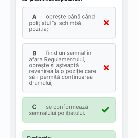
A
opreşte până când
poliţistul îşi schimbă
poziţia;
B
fiind un semnal în
afara Regulamentului,
opreşte şi aşteaptă
revenirea la o poziţie care
să-i permită continuarea
drumului;
C
se conformează
semnalului poliţistului.