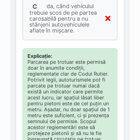
C
da, când vehiculul
trebuie scos de pe partea
carosabilă pentru a nu
stânjeni autovehiculele
aflate în mişcare.
Explicație:
Parcarea pe trotuar este permisă
doar în anumite condiții,
reglementate clar de Codul Rutier.
Potrivit legii, autoturismele pot fi
parcate pe trotuar numai dacă
există un indicator care permite
acest lucru, iar spațiul lăsat liber
pentru pietoni este de cel puțin un
metru. Așadar, nu doar spațiul de 1
metru este suficient, ci și prezența
semnului de permisie. Scopul
acestor reglementări este să
protejeze pietonii și să nu le fie
îngreunată circulația pe trotuar.