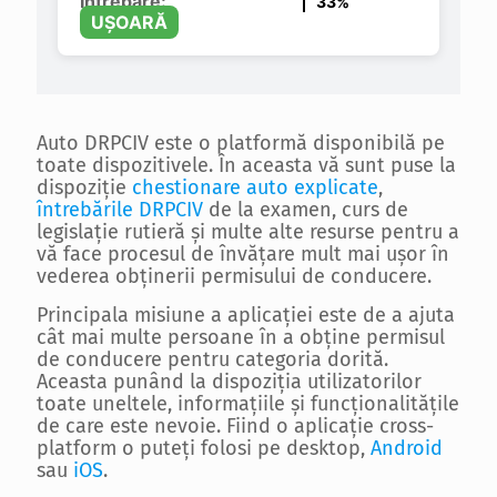
Întrebare:
33%
UȘOARĂ
Auto DRPCIV este o platformă disponibilă pe
toate dispozitivele. În aceasta vă sunt puse la
dispoziţie
chestionare auto explicate
,
întrebările DRPCIV
de la examen, curs de
legislaţie rutieră şi multe alte resurse pentru a
vă face procesul de învăţare mult mai uşor în
vederea obţinerii permisului de conducere.
Principala misiune a aplicaţiei este de a ajuta
cât mai multe persoane în a obţine permisul
de conducere pentru categoria dorită.
Aceasta punând la dispoziţia utilizatorilor
toate uneltele, informaţiile şi funcţionalităţile
de care este nevoie. Fiind o aplicaţie cross-
platform o puteţi folosi pe desktop,
Android
sau
iOS
.