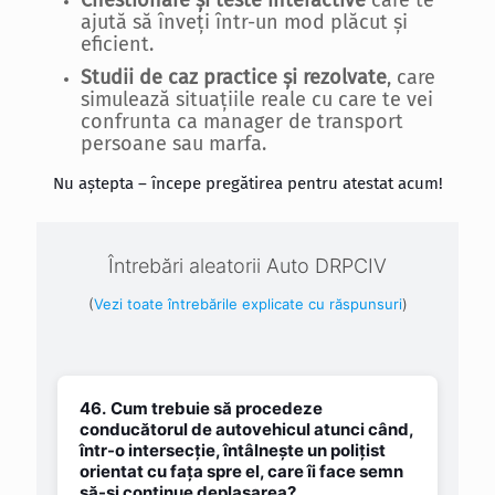
Chestionare și teste interactive
care te
ajută să înveți într-un mod plăcut și
eficient.
Studii de caz practice și rezolvate
, care
simulează situațiile reale cu care te vei
confrunta ca manager de transport
persoane sau marfa.
Nu aștepta – începe pregătirea pentru atestat acum!
Întrebări aleatorii Auto DRPCIV
(
Vezi toate întrebările explicate cu răspunsuri
)
46.
Cum trebuie să procedeze
conducătorul de autovehicul atunci când,
într-o intersecţie, întâlneşte un poliţist
orientat cu faţa spre el, care îi face semn
să-şi continue deplasarea?