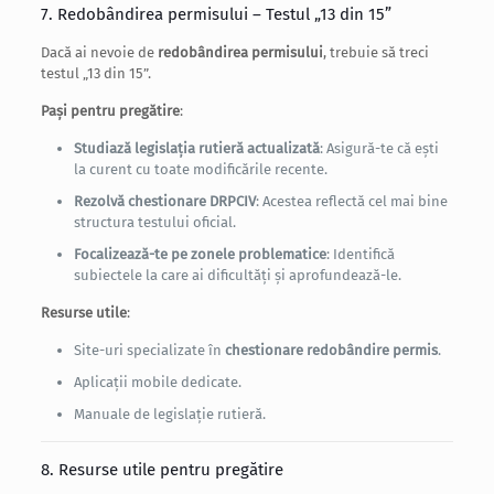
7. Redobândirea permisului – Testul „13 din 15”
Dacă ai nevoie de
redobândirea permisului
, trebuie să treci
testul „13 din 15”.
Pași pentru pregătire
:
Studiază legislația rutieră actualizată
: Asigură-te că ești
la curent cu toate modificările recente.
Rezolvă chestionare DRPCIV
: Acestea reflectă cel mai bine
structura testului oficial.
Focalizează-te pe zonele problematice
: Identifică
subiectele la care ai dificultăți și aprofundează-le.
Resurse utile
:
Site-uri specializate în
chestionare redobândire permis
.
Aplicații mobile dedicate.
Manuale de legislație rutieră.
8. Resurse utile pentru pregătire