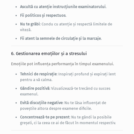
Ascultă cu atenție instrucțiunile examinatorului
.
Fii politicos și respectuos
.
Nu te grăbi
: Condu cu atenție și respectă limitele de
viteză.
Fii atent la semnele de circulație și la marcaje
.
6. Gestionarea emoțiilor și a stresului
Emoțiile pot influența performanța în timpul examenului.
Tehnici de respirație
: Inspirați profund și expirați lent
pentru a vă calma.
Gândire pozitivă
: Vizualizează-te trecând cu succes
examenul.
Evită discuțiile negative
: Nu te lăsa influențat de
poveștile altora despre examene dificile.
Concentrează-te pe prezent
: Nu te gândi la posibile
greșeli, ci la ceea ce ai de făcut în momentul respectiv.