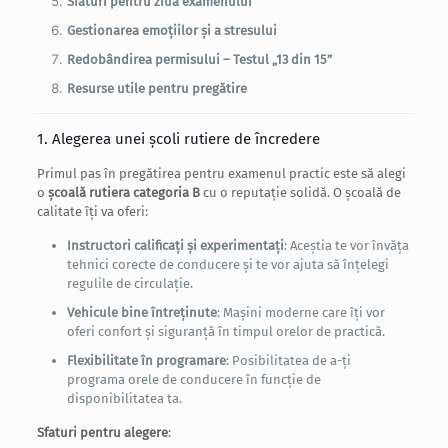
Sfaturi pentru ziua examenului
Gestionarea emoțiilor și a stresului
Redobândirea permisului – Testul „13 din 15”
Resurse utile pentru pregătire
1. Alegerea unei școli rutiere de încredere
Primul pas în pregătirea pentru examenul practic este să alegi
o
școală rutiera categoria B
cu o reputație solidă. O școală de
calitate îți va oferi:
Instructori calificați și experimentați
: Aceștia te vor învăța
tehnici corecte de conducere și te vor ajuta să înțelegi
regulile de circulație.
Vehicule bine întreținute
: Mașini moderne care îți vor
oferi confort și siguranță în timpul orelor de practică.
Flexibilitate în programare
: Posibilitatea de a-ți
programa orele de conducere în funcție de
disponibilitatea ta.
Sfaturi pentru alegere
: