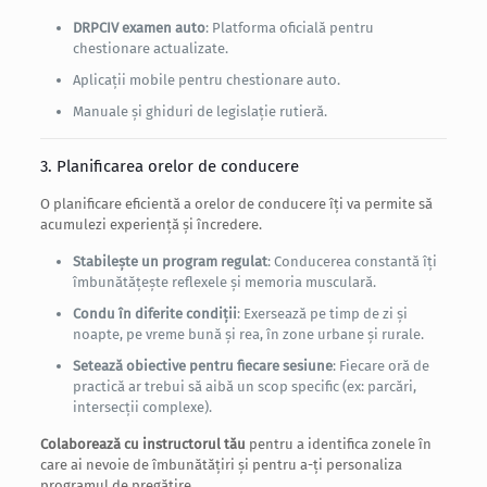
DRPCIV examen auto
: Platforma oficială pentru
chestionare actualizate.
Aplicații mobile pentru chestionare auto.
Manuale și ghiduri de legislație rutieră.
3. Planificarea orelor de conducere
O planificare eficientă a orelor de conducere îți va permite să
acumulezi experiență și încredere.
Stabilește un program regulat
: Conducerea constantă îți
îmbunătățește reflexele și memoria musculară.
Condu în diferite condiții
: Exersează pe timp de zi și
noapte, pe vreme bună și rea, în zone urbane și rurale.
Setează obiective pentru fiecare sesiune
: Fiecare oră de
practică ar trebui să aibă un scop specific (ex: parcări,
intersecții complexe).
Colaborează cu instructorul tău
pentru a identifica zonele în
care ai nevoie de îmbunătățiri și pentru a-ți personaliza
programul de pregătire.