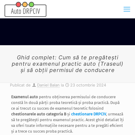
Ghid complet: Cum să te pregătești
pentru examenul practic auto (Traseul)
și să obții permisul de conducere
Publicat de
Daniel Balan
la
23 octombrie 2024
Examenul auto
pentru obținerea permisului de conducere
constă în două părți: proba teoretică și proba practică. După
ce ai trecut cu succes de examenul teoretic folosind
chestionarele auto categoria B
și
chestionare DRPCIV
, urmează
să te pregătești pentru examenul practic. Acest ghid detaliat îți
va oferi toate informațiile necesare pentru a te pregăti eficient
și a trece cu succes proba practică.