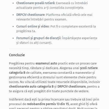
Chestionare școală rutieră
: Exersează cu întrebări
actualizate pentru a-ți consolida cunoștințele.
DRPCIV chestionare
: Platforma oficială oferă cele mai
relevante întrebări pentru examen.
Cursuri online și video
: Pot fi o completare excelentă la
pregătirea ta.
Forumuri și grupuri de discuții
: Împărtășește experiențe
și sfaturi cu alți cursanți.
Concluzie
Pregătirea pentru
examenul auto
practic este un proces care
necesită timp, răbdare și dedicare. Alegerea unei
școli rutiere
categoria B
de calitate, exersarea constantă a manevrelor și
gestionarea eficientă a stresului sunt elemente cheie pentru
succes. Nu uita să utilizezi toate resursele disponibile, inclusiv
chestionarele auto categoria B
și
DRPCIV chestionare
, pentru a
te asigura că ești pregătit din toate punctele de vedere.
Indiferent dacă ești la prima încercare sau trebuie să treci prin
procesul de
redobandire permis 13 din 15
, acest ghid îți oferă
pașii necesari pentru a obține rezultatul dorit. Mult succes la