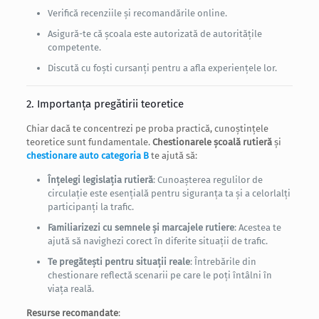
Verifică recenziile și recomandările online.
Asigură-te că școala este autorizată de autoritățile
competente.
Discută cu foști cursanți pentru a afla experiențele lor.
2. Importanța pregătirii teoretice
Chiar dacă te concentrezi pe proba practică, cunoștințele
teoretice sunt fundamentale.
Chestionarele școală rutieră
și
chestionare auto categoria B
te ajută să:
Înțelegi legislația rutieră
: Cunoașterea regulilor de
circulație este esențială pentru siguranța ta și a celorlalți
participanți la trafic.
Familiarizezi cu semnele și marcajele rutiere
: Acestea te
ajută să navighezi corect în diferite situații de trafic.
Te pregătești pentru situații reale
: Întrebările din
chestionare reflectă scenarii pe care le poți întâlni în
viața reală.
Resurse recomandate
: