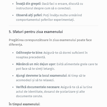
Învață din greșeli
: Dacă faci o eroare, discută cu
instructorul despre cum să o corectezi.
Observă alți șoferi
: Poți învăța multe urmărind
comportamentul șoferilor experimentați.
5. Sfaturi pentru ziua examenului
Pregătirea corespunzătoare în ziua examenului poate face
diferența.
Odihnește-te bine
: Asigură-te că dormi suficient în
noaptea precedentă.
Mănâncă un mic dejun ușor
: Evită alimentele grele care te
pot face să te simți letargic.
Ajungi devreme la locul examenului
: Ai timp să te
acomodezi și să te relaxezi.
Verifică documentele necesare
: Asigură-te că ai la tine
actul de identitate, dosarul de școlarizare și alte
documente cerute.
În timpul examenului
: