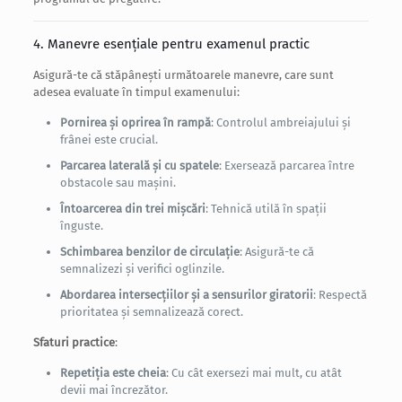
4. Manevre esențiale pentru examenul practic
Asigură-te că stăpânești următoarele manevre, care sunt
adesea evaluate în timpul examenului:
Pornirea și oprirea în rampă
: Controlul ambreiajului și
frânei este crucial.
Parcarea laterală și cu spatele
: Exersează parcarea între
obstacole sau mașini.
Întoarcerea din trei mișcări
: Tehnică utilă în spații
înguste.
Schimbarea benzilor de circulație
: Asigură-te că
semnalizezi și verifici oglinzile.
Abordarea intersecțiilor și a sensurilor giratorii
: Respectă
prioritatea și semnalizează corect.
Sfaturi practice
:
Repetiția este cheia
: Cu cât exersezi mai mult, cu atât
devii mai încrezător.