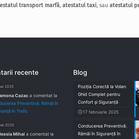
estatul transport marfă
,
atestatul taxi
, sau
atestatul p
arii recente
Blog
Poziția Corectă la Volan:
mai 2025
Ghid Complet pentru
amona Cazac
a comentat la
Confort și Siguranță
ucerea Preventivă: Rămâi în
ranță în Trafic
17 februarie 2025
mai 2025
Conducerea Preventivă:
Rămâi în Siguranță în
lessia Mihai
a comentat la