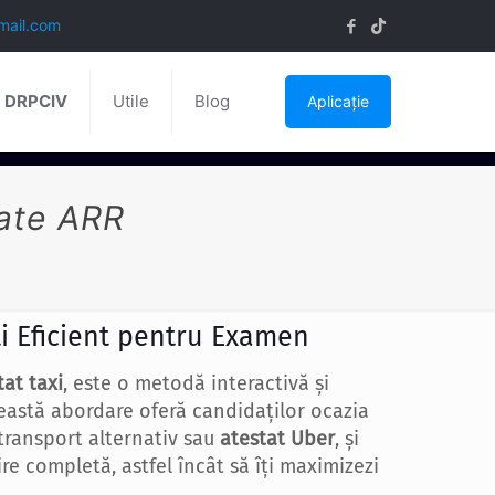
mail.com
ă DRPCIV
Utile
Blog
Aplicație
tate ARR
i Eficient pentru Examen
tat taxi
, este o metodă interactivă și
ceastă abordare oferă candidaților ocazia
transport alternativ sau
atestat Uber
, și
re completă, astfel încât să îți maximizezi