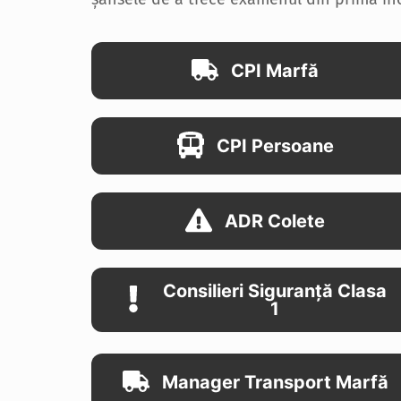
CPI Marfă
CPI Persoane
ADR Colete
Consilieri Siguranță Clasa
1
Manager Transport Marfă