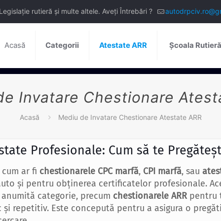
slație rutieră și multe altele. Aveți Întrebări ?
autodrpciv.ro@g
Acasă
Categorii
Atestate ARR
Școala Rutier
e Invatare Chestionare Ates
Acasă
Mediu de Invatare Chestionare Atestate ARR
state Profesionale: Cum să te Pregăteșt
, cum ar fi
chestionarele CPC marfă
,
CPI marfă
, sau
ates
uto și pentru obținerea certificatelor profesionale. A
o anumită categorie, precum
chestionarele ARR
pentru 
 și repetitiv. Este concepută pentru a asigura o pregăti
ercare.