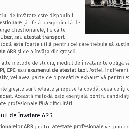
diul de învățare este disponibil
estionare
și oferă o experiență de
urge chestionarele, fie că te
 Uber
, sau
atestat transport
metodă este foarte utilă pentru cei care trebuie să sus
ele ARR
și de a învăța din greșeli.
 alte metode de studiu, mediul de învățare te obligă să
PI
,
CPC
, sau
examenul de atestat taxi
. Astfel, indifere
ativ
, vei avea parte de o pregătire exhaustivă pentru 
rile greșite sunt reluate și repuse la coadă, ceea ce îți
imediat. Această metodă este esențială pentru candidaț
ate profesionale fără dificultăți.
iul de Învățare ARR
tionarelor ARR
pentru
atestate profesionale
vei parcurg