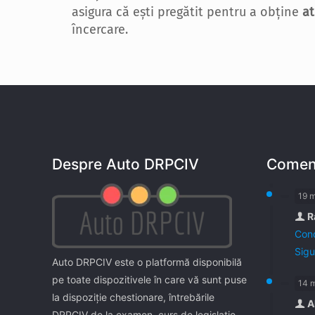
asigura că ești pregătit pentru a obține
at
încercare.
Despre Auto DRPCIV
Coment
19 
R
Cond
Sigu
Auto DRPCIV este o platformă disponibilă
pe toate dispozitivele în care vă sunt puse
14 
la dispoziţie chestionare, întrebările
A
DRPCIV de la examen, curs de legislaţie