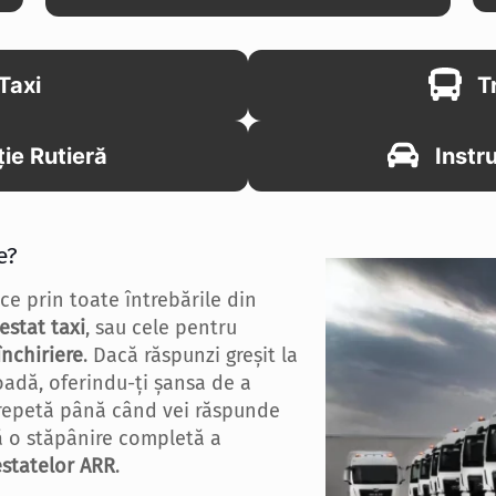
Taxi
T
ție Rutieră
Instr
e?
rece prin toate întrebările din
estat taxi
, sau cele pentru
închiriere
. Dacă răspunzi greșit la
coadă, oferindu-ți șansa de a
 repetă până când vei răspunde
ră o stăpânire completă a
estatelor ARR
.