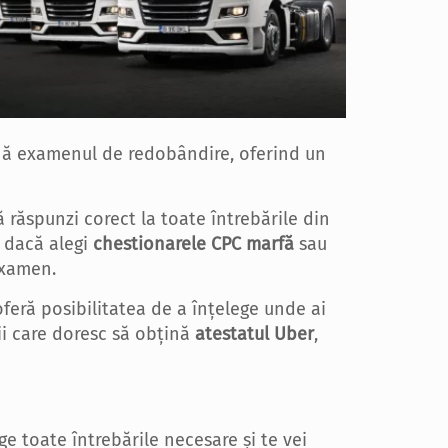
țină examenul de redobândire, oferind un
 răspunzi corect la toate întrebările din
nt dacă alegi
chestionarele CPC marfă
sau
examen.
 oferă posibilitatea de a înțelege unde ai
ii care doresc să obțină
atestatul Uber
,
e toate întrebările necesare și te vei