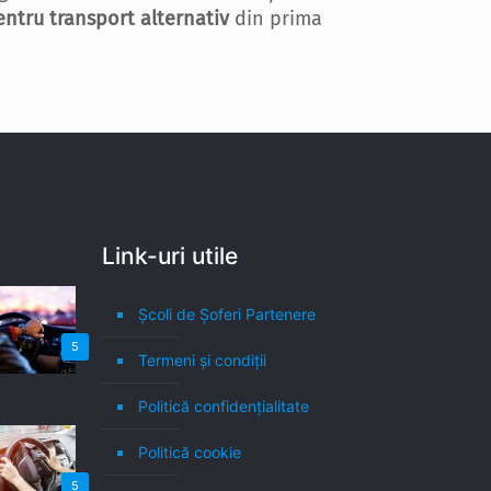
entru transport alternativ
din prima
Link-uri utile
Școli de Șoferi Partenere
5
Termeni şi condiţii
Politică confidenţialitate
Politică cookie
5