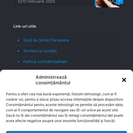
5
10 februarie 2025
Link-uri utile
Școli de Șoferi Partenere
Termeni şi condiţii
Politică confidenţialitate
Politică cookie
Administrează
consimțământul
Blog
Contact
Pentru a oferi cea mai bună experiență, folosim tehnologii, cum ar fi
cookie-uri, pentru a stoca și/sau accesa informațiile despre dispozitive.
Consimțământul pentru aceste tehnologii ne permite să procesăm date,
cum ar fi comportamentul de navigare sau ID-uri unice pe acest site.
Dacă nu îți dai consimțământul sau îți retragi consimțământul dat poate
avea afecte negative asupra unor anumite funcționalități și funcții.