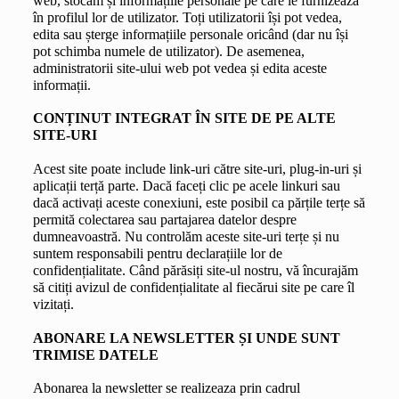
web, stocăm și informațiile personale pe care le furnizează 
în profilul lor de utilizator. Toți utilizatorii își pot vedea, 
edita sau șterge informațiile personale oricând (dar nu își 
pot schimba numele de utilizator). De asemenea, 
administratorii site-ului web pot vedea și edita aceste 
informații.
CONȚINUT INTEGRAT ÎN SITE DE PE ALTE 
SITE-URI
Acest site poate include link-uri către site-uri, plug-in-uri și 
aplicații terță parte. Dacă faceți clic pe acele linkuri sau 
dacă activați aceste conexiuni, este posibil ca părțile terțe să 
permită colectarea sau partajarea datelor despre 
dumneavoastră. Nu controlăm aceste site-uri terțe și nu 
suntem responsabili pentru declarațiile lor de 
confidențialitate. Când părăsiți site-ul nostru, vă încurajăm 
să citiți avizul de confidențialitate al fiecărui site pe care îl 
vizitați.
ABONARE LA NEWSLETTER ȘI UNDE SUNT 
TRIMISE DATELE
Abonarea la newsletter se realizeaza prin cadrul 