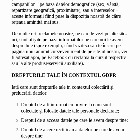
campaniilor – pe baza datelor demografice (sex, vârstă, 
repartizare geografică, proximitate), sau a intereselor – 
aceste informații fiind puse la dispoziția noastră de către 
rețeaua amintită mai sus.
De multe ori, reclamele noastre, pe care le vezi pe alte site-
uri, sunt afișate pe baza informatiilor pe care noi le avem 
despre tine (spre exemplu, când vizitezi sau te înscrii pe 
pagina unui anumit curs/eveniment de pe site-ul nostru, vei 
fi adresat apoi, pe Facebook cu reclamă la cursul respectiv 
sau la alte produse/servicii auxiliare).
DREPTURILE TALE ÎN CONTEXTUL GDPR
Iată care sunt drepturile tale în contextul colectării și 
prelucrării datelor:
Dreptul de a fi informat cu privire la cum sunt 
colectate și folosite datele tale personale declarate;
Dreptul de a accesa datele pe care le avem despre tine;
Dreptul de a cere rectificarea datelor pe care le avem 
despre tine;