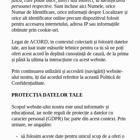
fizică, care poate duce, direct sau indirect, la identificarea 
persoanei respective
. Sunt incluse aici Numele, orice 
Numar de Identificare, orice informații despre Localizare și 
orice alt identificator online precum dispozitivul folosit 
pentru accesarea internetului, adresa IP sau informațiile 
obtinute prin cookie-uri.
Legat de ACORD, in contextul colectarii și folosirii datelor 
tale, am luat toate măsurile tehnice pentru ca tu să ne poți 
oferi acest acord în deplină cunoștință de cauză, de la prima 
și până la ultima ta interacțiune cu acest website.
Prin continuarea utilizării și accesării (navigării) website-
ului nostru, iți dai acordul referitor la această Politică de 
Confidențialitate.
PROTECTIA DATELOR TALE
Scopul website-ului nostru este unul informativ și 
educațional, iar noile reguli de protecție a datelor cu 
caracter personal (GDPR) fac parte din acest context. Prin 
urmare, ne angajăm:
să folosim aceste date pentru unicul scop de a oferi o 