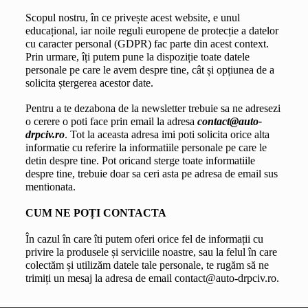
Scopul nostru, în ce privește acest website, e unul 
educațional, iar noile reguli europene de protecție a datelor 
cu caracter personal (GDPR) fac parte din acest context. 
Prin urmare, îți putem pune la dispoziție toate datele 
personale pe care le avem despre tine, cât și opțiunea de a 
solicita ștergerea acestor date.
Pentru a te dezabona de la newsletter trebuie sa ne adresezi 
o cerere o poti face prin email la adresa 
contact@auto-
drpciv.ro
. Tot la aceasta adresa imi poti solicita orice alta 
informatie cu referire la informatiile personale pe care le 
detin despre tine. Pot oricand sterge toate informatiile 
despre tine, trebuie doar sa ceri asta pe adresa de email sus 
mentionata.
CUM NE POȚI CONTACTA
În cazul în care îti putem oferi orice fel de informații cu 
privire la produsele și serviciile noastre, sau la felul în care 
colectăm și utilizăm datele tale personale, te rugăm să ne 
trimiți un mesaj la adresa de email 
contact@auto-drpciv.ro
.