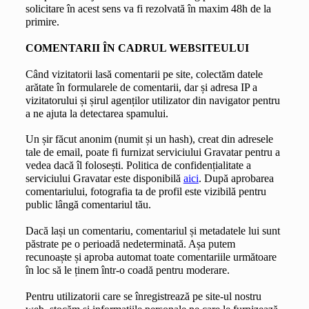
solicitare în acest sens va fi rezolvată în maxim 48h de la 
primire.
COMENTARII ÎN CADRUL WEBSITEULUI
Când vizitatorii lasă comentarii pe site, colectăm datele 
arătate în formularele de comentarii, dar și adresa IP a 
vizitatorului și șirul agenților utilizator din navigator pentru 
a ne ajuta la detectarea spamului.
Un șir făcut anonim (numit și un hash), creat din adresele 
tale de email, poate fi furnizat serviciului Gravatar pentru a 
vedea dacă îl folosești. Politica de confidențialitate a 
serviciului Gravatar este disponibilă 
aici
. După aprobarea 
comentariului, fotografia ta de profil este vizibilă pentru 
public lângă comentariul tău.
Dacă lași un comentariu, comentariul și metadatele lui sunt 
păstrate pe o perioadă nedeterminată. Așa putem 
recunoaște și aproba automat toate comentariile următoare 
în loc să le ținem într-o coadă pentru moderare.
Pentru utilizatorii care se înregistrează pe site-ul nostru 