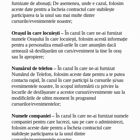
furnizate de abonați; De asemenea, unde e cazul, folosim 
aceste date pentru a încheia contractul care stabilește 
participarea ta la unul sau mai multe dintre 
cursurile/evenimentele noastre;
Orașul în care locuiești –
 În cazul în care ne-ai furnizat 
numele Orașului în care locuiești, folosim acestă informație 
pentru a personaliza email-urile în care anunțăm dacă 
urmează să desfășurăm un curs/eveniment la tine în oraș 
sau în apropiere;
Numărul de telefon – 
În cazul în care ne-ai furnizat 
Numărul de Telefon, folosim aceste date pentru a te putea 
contacta rapid, în cazul în care participi la cursurile și/sau 
evenimentele noastre, în scopul informării cu privire la 
locurile de desfășurare a acestor cursuri/evenimente sau la 
modificările de ultim moment în programul 
cursurilor/evenimentelor;
Numele companiei – 
În cazul în care ne-ai furnizat numele 
companiei pentru care lucrezi, sau pe care o administrezi, 
folosim aceste date pentru a încheia contractul care 
stabilește participarea ta la unul dintre 
cursurile/evenimentele noastre;