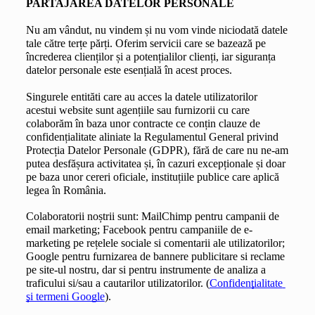
PARTAJAREA DATELOR PERSONALE
Nu am vândut, nu vindem și nu vom vinde niciodată datele 
tale către terțe părți. Oferim servicii care se bazează pe 
încrederea clienților și a potențialilor clienți, iar siguranța 
datelor personale este esențială în acest proces.
Singurele entităti care au acces la datele utilizatorilor 
acestui website sunt agențiile sau furnizorii cu care 
colaborăm în baza unor contracte ce conțin clauze de 
confidențialitate aliniate la Regulamentul General privind 
Protecția Datelor Personale (GDPR), fără de care nu ne-am 
putea desfășura activitatea și, în cazuri excepționale și doar 
pe baza unor cereri oficiale, instituțiile publice care aplică 
legea în România.
Colaboratorii noștrii sunt: MailChimp pentru campanii de 
email marketing; Facebook pentru campaniile de e-
marketing pe rețelele sociale si comentarii ale utilizatorilor; 
Google pentru furnizarea de bannere publicitare si reclame 
pe site-ul nostru, dar si pentru instrumente de analiza a 
traficului si/sau a cautarilor utilizatorilor. (
Confidenţialitate 
şi termeni Google
).