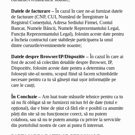
Datele de facturare – 
În cazul în care ne-ai furnizat datele 
de facturare (CNP, CUI, Numărul de Înregistrare la 
Registrul Comerțului, Adresa Sediului Firmei, Contul 
Bancar, Numele Băncii, Numele Reprezentantului Legal, 
Funcția Reprezentantului Legal), folosim aceste date pentru 
a încheia contractul care stabilește participarea la unul 
dintre cursurile/evenimentele noastre;
Datele despre Browser/IP/Dispozitiv – 
În cazul în care ai 
fost de acord să colectăm detaliile despre Browser, IP, 
Dispozitiv, folosim aceste date pentru a determina cum 
folosești site-ul nostru, scopul fiind să facem schimbările 
necesare pentru ca tu să găsești mai ușor informațiile pe 
care le cauți;
În Concluzie – 
Am luat toate măsurile tehnice pentru ca tu 
să nu fii obligat să ne furnizezi niciun fel de date (totul e 
opțional), dar e bine de știut că fără ele e posibil ca anumite 
părți din site să nu funcționeze corect, să nu putem 
colabora, sau să nu te putem anunța cu privire la serviciile 
din portofoliul nostru de care ai putea fi interesat.