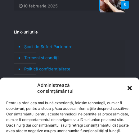
5
10 februarie 2025
Link-uri utile
Școli de Șoferi Partenere
Termeni şi condiţii
Politică confidenţialitate
Politică cookie
Administrează
consimțământul
Blog
Contact
Pentru a oferi cea mai bună experiență, folosim tehnologii, cum ar fi
cookie-uri, pentru a stoca și/sau accesa informațiile despre dispozitive.
Consimțământul pentru aceste tehnologii ne permite să procesăm date,
cum ar fi comportamentul de navigare sau ID-uri unice pe acest site.
Dacă nu îți dai consimțământul sau îți retragi consimțământul dat poate
avea afecte negative asupra unor anumite funcționalități și funcții.