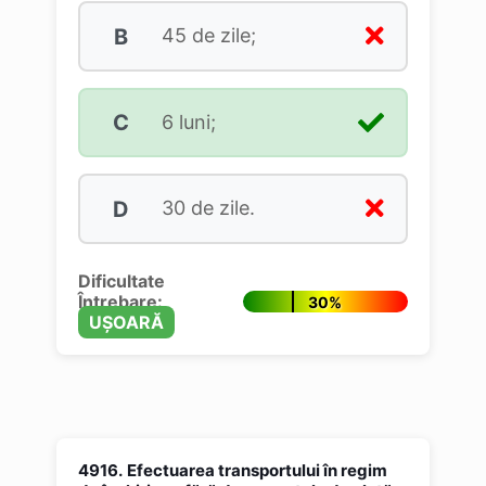
B
45 de zile;
C
6 luni;
D
30 de zile.
Dificultate
Întrebare:
30%
UȘOARĂ
4916.
Efectuarea transportului în regim