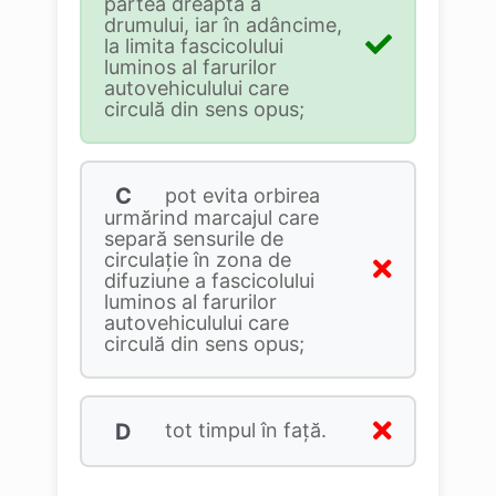
partea dreaptă a
drumului, iar în adâncime,
la limita fascicolului
luminos al farurilor
autovehiculului care
circulă din sens opus;
C
pot evita orbirea
urmărind marcajul care
separă sensurile de
circulație în zona de
difuziune a fascicolului
luminos al farurilor
autovehiculului care
circulă din sens opus;
D
tot timpul în față.