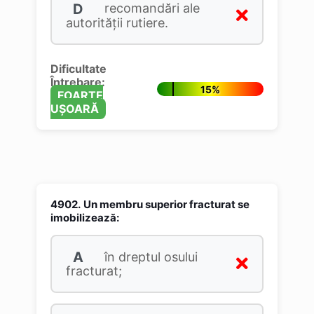
D
recomandări ale
autorității rutiere.
Dificultate
Întrebare:
15%
FOARTE
UȘOARĂ
4902.
Un membru superior fracturat se
imobilizează:
A
în dreptul osului
fracturat;