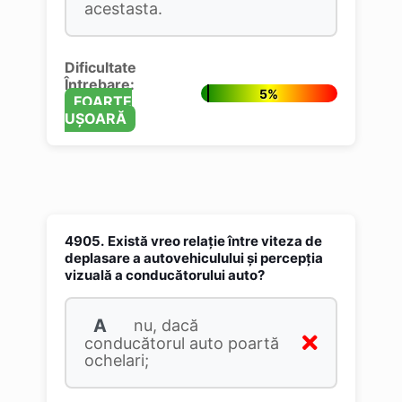
acestasta.
Dificultate
Întrebare:
5%
FOARTE
UȘOARĂ
4905.
Există vreo relaţie între viteza de
deplasare a autovehiculului şi percepţia
vizuală a conducătorului auto?
A
nu, dacă
conducătorul auto poartă
ochelari;