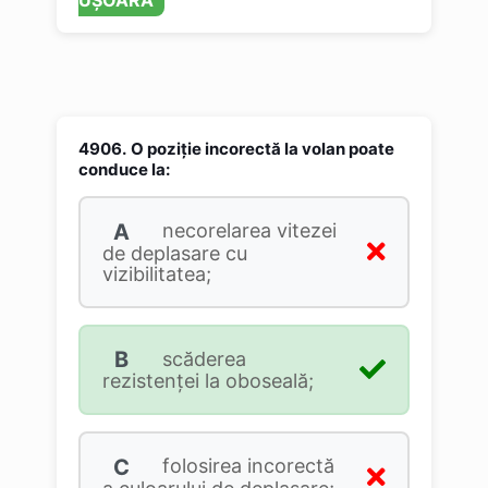
UȘOARĂ
4906.
O poziție incorectă la volan poate
conduce la:
A
necorelarea vitezei
de deplasare cu
vizibilitatea;
B
scăderea
rezistenței la oboseală;
C
folosirea incorectă