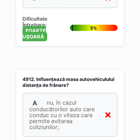
Dificultate
Întrebare:
5%
FOARTE
UȘOARĂ
4912.
Influenţează masa autovehiculului
distanţa de frânare?
A
nu, în cazul
conducătorilor auto care
conduc cu o viteza care
permite evitarea
coliziunilor;