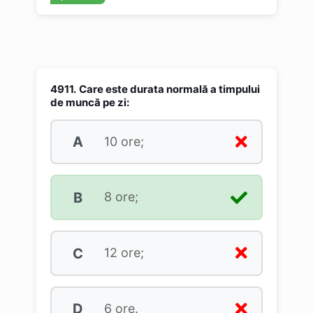
4911.
Care este durata normală a timpului
de muncă pe zi:
A
10 ore;
B
8 ore;
C
12 ore;
D
6 ore.