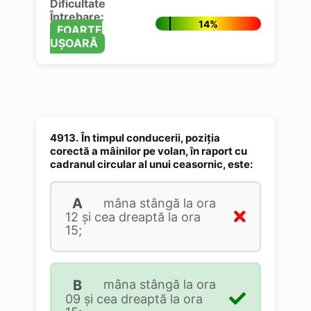
Dificultate
Întrebare:
14%
FOARTE
UȘOARĂ
4913.
În timpul conducerii, poziţia
corectă a mâinilor pe volan, în raport cu
cadranul circular al unui ceasornic, este:
A
mâna stângă la ora
12 şi cea dreaptă la ora
15;
B
mâna stângă la ora
09 şi cea dreaptă la ora