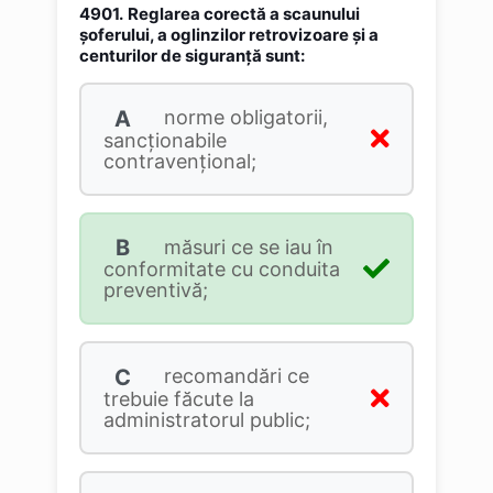
4901.
Reglarea corectă a scaunului
șoferului, a oglinzilor retrovizoare şi a
centurilor de siguranță sunt:
A
norme obligatorii,
sancționabile
contravențional;
B
măsuri ce se iau în
conformitate cu conduita
preventivă;
C
recomandări ce
trebuie făcute la
administratorul public;