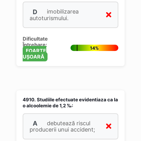
D
imobilizarea
autoturismului.
Dificultate
Întrebare:
14%
FOARTE
UȘOARĂ
4910.
Studiile efectuate evidentiaza ca la
o alcoolemie de 1,2 ‰:
A
debutează riscul
producerii unui accident;