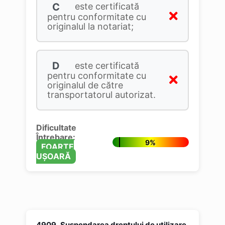
C
este certificată
pentru conformitate cu
originalul la notariat;
D
este certificată
pentru conformitate cu
originalul de către
transportatorul autorizat.
Dificultate
Întrebare:
9%
FOARTE
UȘOARĂ
4909.
Suspendarea dreptului de utilizare