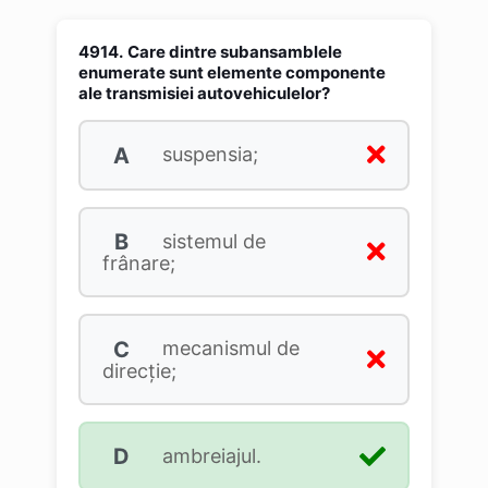
4914.
Care dintre subansamblele
enumerate sunt elemente componente
ale transmisiei autovehiculelor?
A
suspensia;
B
sistemul de
frânare;
C
mecanismul de
direcţie;
D
ambreiajul.