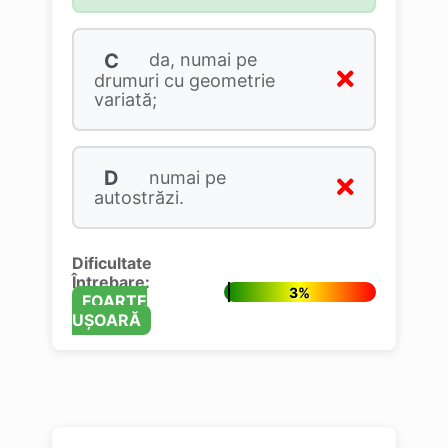
C
da, numai pe
drumuri cu geometrie
variată;
D
numai pe
autostrăzi.
Dificultate
Întrebare:
3%
FOARTE
UȘOARĂ