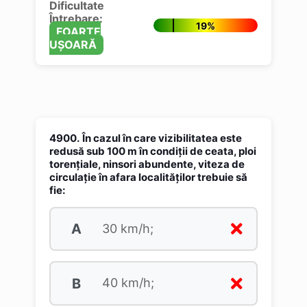
Dificultate
Întrebare:
19%
FOARTE
UȘOARĂ
4900.
În cazul în care vizibilitatea este
redusă sub 100 m în condiţii de ceata, ploi
torenţiale, ninsori abundente, viteza de
circulaţie în afara localităţilor trebuie să
fie:
A
30 km/h;
B
40 km/h;