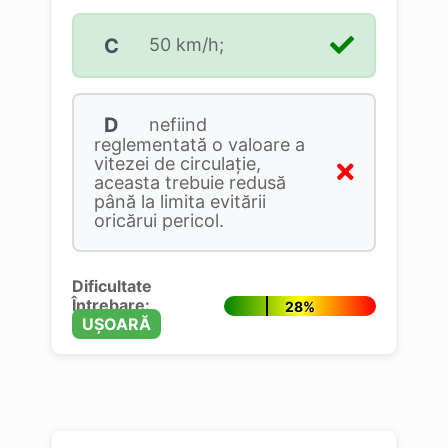
C
50 km/h;
D
nefiind
reglementată o valoare a
vitezei de circulaţie,
aceasta trebuie redusă
până la limita evitării
oricărui pericol.
Dificultate
Întrebare:
28%
UȘOARĂ