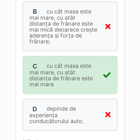
B
cu cât masa este
mai mare, cu atât
distanţa de frânare este
mai mică deoarece creşte
aderenţa şi forţa de
frânare;
C
cu cât masa este
mai mare, cu atât
distanţa de frânare este
mai mare
D
depinde de
experienţa
conducătorului auto.