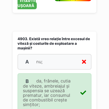
FOARTE
UȘOARĂ
4903.
Există vreo relaţie între excesul de
viteză şi costurile de exploatare a
maşinii?
A
nu;
B
da, frânele, cutia
de viteze, ambreiajul şi
suspensia se uzează
prematur, iar consumul
de combustibil creşte
simţitor;