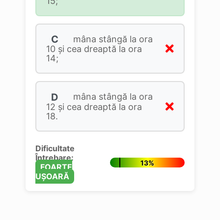
15;
C
mâna stângă la ora
10 şi cea dreaptă la ora
14;
D
mâna stângă la ora
12 şi cea dreaptă la ora
18.
Dificultate
Întrebare:
13%
FOARTE
UȘOARĂ