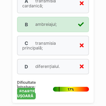
A
transmisia
cardanică;
B
ambreiajul;
C
transmisia
principală;
D
diferenţialul.
Dificultate
Întrebare:
17%
FOARTE
UȘOARĂ