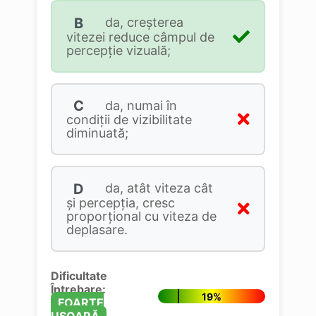
B
da, creşterea
vitezei reduce câmpul de
percepţie vizuală;
C
da, numai în
condiţii de vizibilitate
diminuată;
D
da, atât viteza cât
şi percepţia, cresc
proporţional cu viteza de
deplasare.
Dificultate
Întrebare:
19%
FOARTE