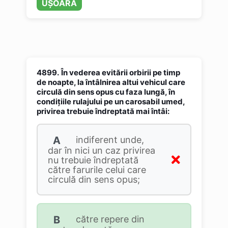
UȘOARĂ
4899.
În vederea evitării orbirii pe timp
de noapte, la întâlnirea altui vehicul care
circulă din sens opus cu faza lungă, în
condițiile rulajului pe un carosabil umed,
privirea trebuie îndreptată mai întâi:
A
indiferent unde,
dar în nici un caz privirea
nu trebuie îndreptată
către farurile celui care
circulă din sens opus;
B
către repere din