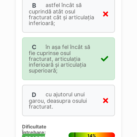
B
astfel încât să
cuprindă atât osul
fracturat cât şi articulaţia
inferioară;
C
în aşa fel încât să
fie cuprinse osul
fracturat, articulaţia
inferioară şi articulaţia
superioară;
D
cu ajutorul unui
garou, deasupra osului
fracturat.
Dificultate
Întrebare:
14%