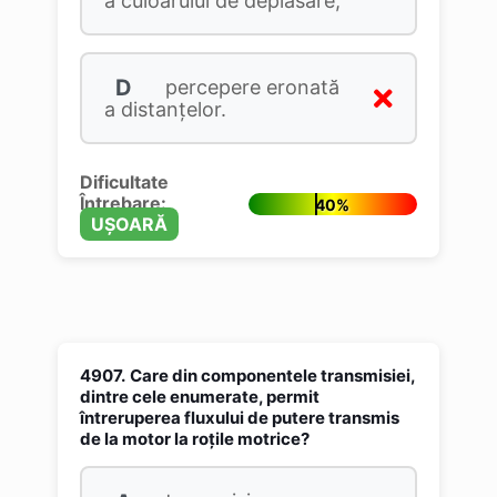
a culoarului de deplasare;
D
percepere eronată
a distanțelor.
Dificultate
Întrebare:
40%
UȘOARĂ
4907.
Care din componentele transmisiei,
dintre cele enumerate, permit
întreruperea fluxului de putere transmis
de la motor la roţile motrice?