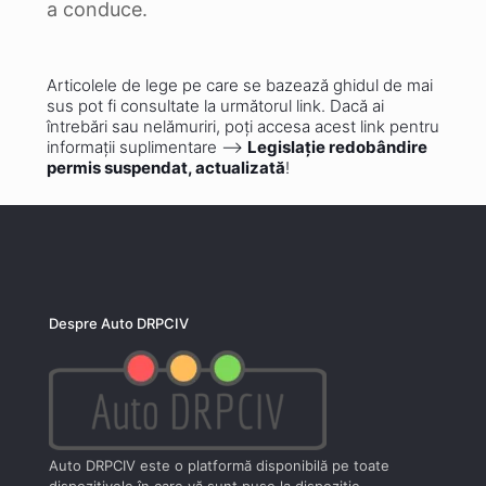
a conduce.
Articolele de lege pe care se bazează ghidul de mai
sus pot fi consultate la următorul link. Dacă ai
întrebări sau nelămuriri, poți accesa acest link pentru
informații suplimentare –>
Legislație redobândire
permis suspendat, actualizată
!
Despre Auto DRPCIV
Auto DRPCIV este o platformă disponibilă pe toate