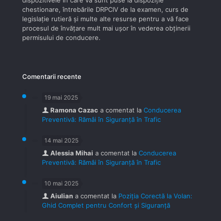
dispozitivele în care vă sunt puse la dispoziţie
chestionare, întrebările DRPCIV de la examen, curs de
legislaţie rutieră şi multe alte resurse pentru a vă face
procesul de învăţare mult mai uşor în vederea obţinerii
permisului de conducere.
Comentarii recente
19 mai 2025
Ramona Cazac
a comentat la
Conducerea
Preventivă: Rămâi în Siguranță în Trafic
14 mai 2025
Alessia Mihai
a comentat la
Conducerea
Preventivă: Rămâi în Siguranță în Trafic
10 mai 2025
Aiulian
a comentat la
Poziția Corectă la Volan:
Ghid Complet pentru Confort și Siguranță