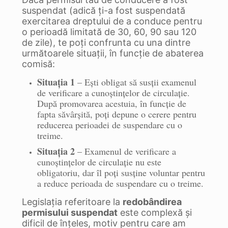
suspendat (adică ți-a fost suspendată
exercitarea dreptului de a conduce pentru
o perioadă limitată de 30, 60, 90 sau 120
de zile), te poți confrunta cu una dintre
următoarele situații, în funcție de abaterea
comisă:
Situația 1
– Ești obligat să susții examenul
de verificare a cunoștințelor de circulație.
După promovarea acestuia, în funcție de
fapta săvârșită, poți depune o cerere pentru
reducerea perioadei de suspendare cu o
treime.
Situația 2
– Examenul de verificare a
cunoștințelor de circulație nu este
obligatoriu, dar îl poți susține voluntar pentru
a reduce perioada de suspendare cu o treime.
Legislația referitoare la
redobândirea
permisului suspendat
este complexă și
dificil de înțeles, motiv pentru care am