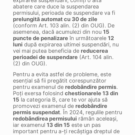
expirarea suspendării, comiți o altă
abatere care duce la suspendarea
permisului, perioada de suspendare va fi
prelungită automat cu 30 de zile
(conform Art. 103 alin. (2) din OUG). De
asemenea, dacă acumulezi din nou
15
puncte de penalizare
în următoarele
12
luni
după expirarea ultimei suspendări, nu
vei mai putea beneficia de
reducerea
perioadei de suspendare
(Art. 104 alin.
(2) din OUG).
Pentru a evita astfel de probleme, este
esențial să fii pregătit corespunzător
pentru examenul de
redobândire permis
.
Poți exersa folosind
chestionarele 13 din
15
la categoria B, care te vor ajuta să
promovezi examenul de
redobândire
permis suspendat
. În 2024, regulile pentru
redobândirea permisului
rămân aceleași,
iar examenul
13 din 15
este un pas
important pentru a-ți recâștiga dreptul de