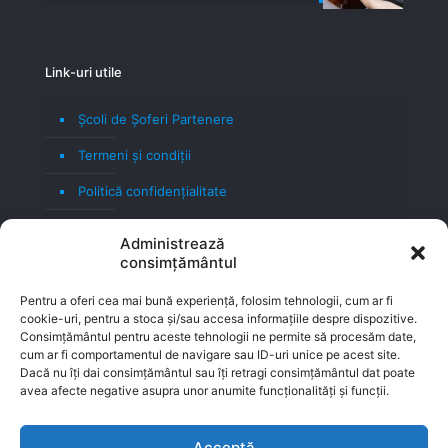
Link-uri utile
Școli de Șoferi Partenere
Termeni şi condiţii
Politică confidenţialitate
Politică cookie
Administrează
consimțământul
Blog
Contact
Pentru a oferi cea mai bună experiență, folosim tehnologii, cum ar fi
cookie-uri, pentru a stoca și/sau accesa informațiile despre dispozitive.
Consimțământul pentru aceste tehnologii ne permite să procesăm date,
cum ar fi comportamentul de navigare sau ID-uri unice pe acest site.
Dacă nu îți dai consimțământul sau îți retragi consimțământul dat poate
avea afecte negative asupra unor anumite funcționalități și funcții.
Acceptă