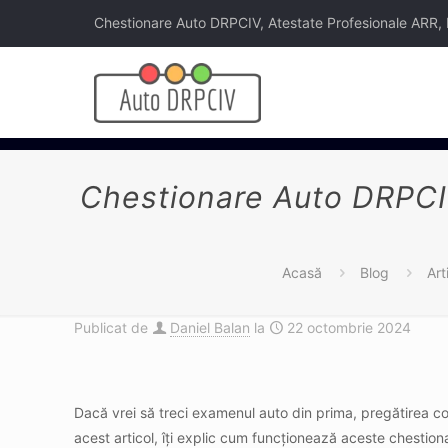
Chestionare Auto DRPCIV, Atestate Profesionale ARR, Legi
Chestionare Auto DRPCIV
Acasă
Blog
Art
Publicat de
Daniel Balan
la
22 octombrie 2024
Dacă vrei să treci examenul auto din prima, pregătirea c
acest articol, îți explic cum funcționează aceste chestio