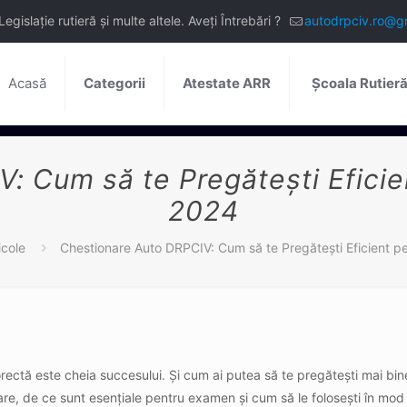
slație rutieră și multe altele. Aveți Întrebări ?
autodrpciv.ro@g
Acasă
Categorii
Atestate ARR
Școala Rutier
: Cum să te Pregătești Efici
2024
icole
Chestionare Auto DRPCIV: Cum să te Pregătești Eficient 
orectă este cheia succesului. Și cum ai putea să te pregătești mai bi
nare, de ce sunt esențiale pentru examen și cum să le folosești în mo