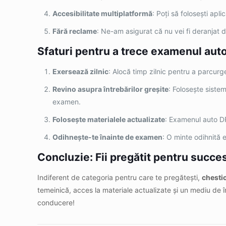
Accesibilitate multiplatformă
: Poți să folosești apl
Fără reclame
: Ne-am asigurat că nu vei fi deranjat 
Sfaturi pentru a trece examenul auto
Exersează zilnic
: Alocă timp zilnic pentru a parcur
Revino asupra întrebărilor greșite
: Folosește sistem
examen.
Folosește materialele actualizate
: Examenul auto DR
Odihnește-te înainte de examen
: O minte odihnită 
Concluzie: Fii pregătit pentru succ
Indiferent de categoria pentru care te pregătești,
chesti
temeinică, acces la materiale actualizate și un mediu de 
conducere!