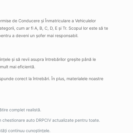
Permise de Conducere și Înmatriculare a Vehiculelor
gorii, cum ar fi A, B, C, D, E și Tr. Scopul lor este să te
i pentru a deveni un șofer mai responsabil.
ințele și să revii asupra întrebărilor greșite până le
mult mai eficientă.
ăspunde corect la întrebări. În plus, materialele noastre
ătire complet realistă.
vem chestionare auto DRPCIV actualizate pentru toate.
ătăți continuu cunoștințele.