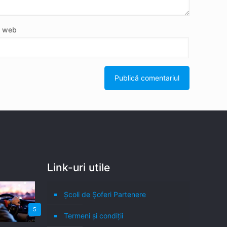
e web
Link-uri utile
Școli de Șoferi Partenere
5
Termeni şi condiţii