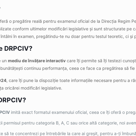
?
oferă o pregătire reală pentru examenul oficial de la Direcția Regim 
zate conform ultimelor modificări legislative și sunt structurate pe cate
ei întâlni în examen, pregătindu-te nu doar pentru testul teoretic, ci ș
re DRPCIV?
e un
mediu de învățare interactiv
care îți permite să îți testezi cunoșt
îmbunătățești continuu performanța, ceea ce face ca pregătirea să fie 
024
, care îți pune la dispoziție toate informațiile necesare pentru a r
ața oricărei modificări legislative.
o DRPCIV?
RPCIV
imită exact formatul examenului oficial, ceea ce îți oferă o preg
bții permisul pentru categoria B, A, C sau orice altă categorie, noi a
ite să te concentrezi pe întrebările la care ai greșit, pentru a-ți îmbun