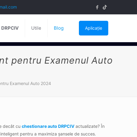
mail.com
ă DRPCIV
Utile
Blog
Aplicație
ent pentru Examenul Auto
pentru Examenul Auto 2024
ne decât cu
chestionare auto DRPCIV
actualizate? În
d inteligent pentru a maximiza șansele de succes.