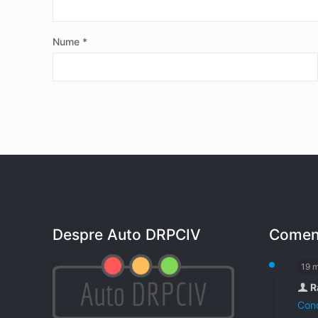
Nume
*
Despre Auto DRPCIV
Coment
19 
R
Cond