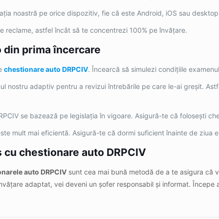
icația noastră pe orice dispozitiv, fie că este Android, iOS sau desktop
de reclame, astfel încât să te concentrezi 100% pe învățare.
 din prima încercare
ge
chestionare auto DRPCIV
. Încearcă să simulezi condițiile examenulu
ul nostru adaptiv pentru a revizui întrebările pe care le-ai greșit. Astfel
PCIV se bazează pe legislația în vigoare. Asigură-te că folosești che
este mult mai eficientă. Asigură-te că dormi suficient înainte de ziua 
es cu chestionare auto DRPCIV
onarele auto DRPCIV
sunt cea mai bună metodă de a te asigura că ve
învățare adaptat, vei deveni un șofer responsabil și informat. Începe