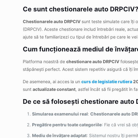
Ce sunt chestionarele auto DRPCIV
Chestionarele auto DRPCIV
sunt teste simulate care îți 
(DRPCIV). Aceste chestionare includ întrebări reale, actuali
ajute să te familiarizezi cu tipul de întrebări pe care le v
Cum funcționează mediul de învăța
Platforma noastră de
chestionare auto DRPCIV
foloseșt
stăpânești perfect. Acest sistem repetitiv asigură că îți 
De asemenea, ai acces la un
curs de legislatie rutiera
2
sunt
actualizate constant
, astfel încât să fii pregătit în f
De ce să folosești chestionare aut
Simularea examenului real
:
Chestionarele auto D
Pregătire pentru toate categoriile
: Fie că vrei să o
Mediu de învățare adaptat
: Sistemul nostru îți perm