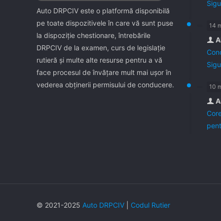
Sigu
Auto DRPCIV este o platformă disponibilă
pe toate dispozitivele în care vă sunt puse
14 
la dispoziţie chestionare, întrebările
A
DRPCIV de la examen, curs de legislaţie
Cond
rutieră şi multe alte resurse pentru a vă
Sigu
face procesul de învăţare mult mai uşor în
vederea obţinerii permisului de conducere.
10 
A
Core
pent
© 2021-2025
Auto DRPCIV
|
Codul Rutier