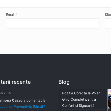
Email
*
Sit
arii recente
Blog
Poziția Corectă la Volan:
mai 2025
Ghid Complet pentru
amona Cazac
a comentat la
Confort și Siguranță
ucerea Preventivă: Rămâi în