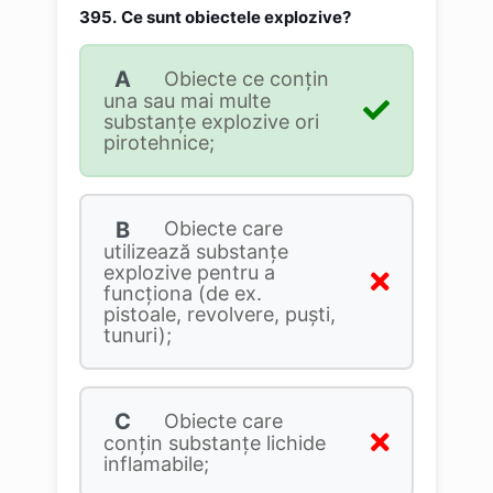
395.
Ce sunt obiectele explozive?
A
Obiecte ce conţin
una sau mai multe
substanţe explozive ori
pirotehnice;
B
Obiecte care
utilizează substanțe
explozive pentru a
funcționa (de ex.
pistoale, revolvere, puști,
tunuri);
C
Obiecte care
conţin substanţe lichide
inflamabile;