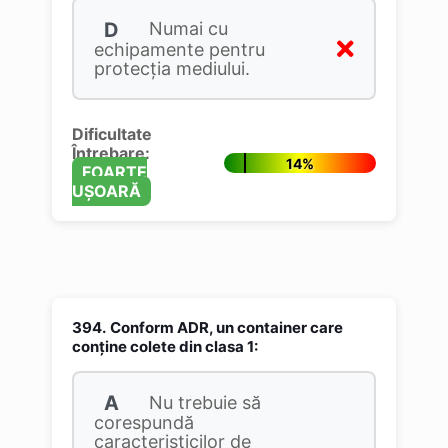
D
Numai cu
echipamente pentru
protecţia mediului.
Dificultate
Întrebare:
14%
FOARTE
UȘOARĂ
394.
Conform ADR, un container care
conţine colete din clasa 1:
A
Nu trebuie să
corespundă
caracteristicilor de