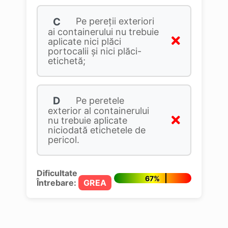
C
Pe pereții exteriori
ai containerului nu trebuie
aplicate nici plăci
portocalii și nici plăci-
etichetă;
D
Pe peretele
exterior al containerului
nu trebuie aplicate
niciodată etichetele de
pericol.
Dificultate
67%
Întrebare:
GREA