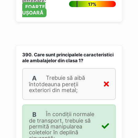
Întrebare:
17%
FOARTE
UȘOARĂ
390.
Care sunt principalele caracteristici
ale ambalajelor din clasa 1?
A
Trebuie să aibă
întotdeauna pereții
exteriori din metal;
B
În condiţii normale
de transport, trebuie să
permită manipularea
coletelor în deplină