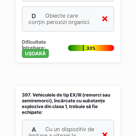
D
Obiecte care
conţin peroxizi organici.
Dificultate
Întrebare:
33%
UȘOARĂ
397.
Vehiculele de tip EX/III (remorci sau
semiremorci), încărcate cu substanţe
explozive din clasa 1, trebuie să fie
echipate:
A
Cu un dispozitiv de
limitare a vitezei la