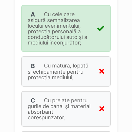
A
Cu cele care
asigură semnalizarea
locului evenimentului,
protecția personală a
conducătorului auto și a
mediului înconjurător;
B
Cu mătură, lopată
şi echipamente pentru
protecţia mediului;
C
Cu prelate pentru
gurile de canal şi material
absorbant
corespunzător;