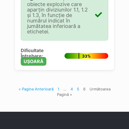
obiecte explozive care
aparțin diviziunilor 1.1, 1.2
și 1.3, în funcție de
numărul indicat în
jumătatea inferioară a
etichetei.
Dificultate
Întrebare:
33%
UȘOARĂ
« Pagina Anterioară
1
…
4
5
6
Următoarea
Pagină »