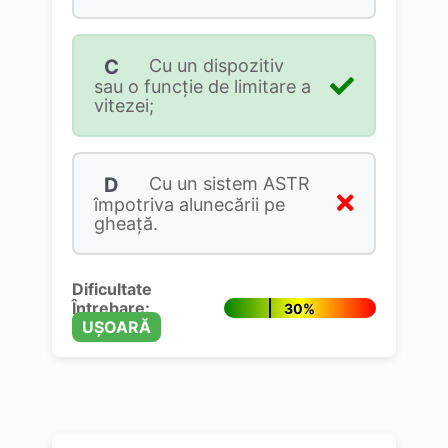
C
Cu un dispozitiv
sau o funcție de limitare a
vitezei;
D
Cu un sistem ASTR
împotriva alunecării pe
gheaţă.
Dificultate
Întrebare:
30%
UȘOARĂ