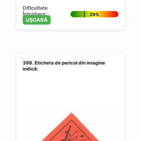
Dificultate
Întrebare:
29%
UȘOARĂ
398.
Eticheta de pericol din imagine
indică: