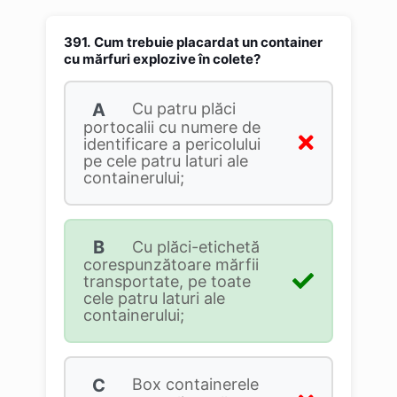
391.
Cum trebuie placardat un container
cu mărfuri explozive în colete?
A
Cu patru plăci
portocalii cu numere de
identificare a pericolului
pe cele patru laturi ale
containerului;
B
Cu plăci-etichetă
corespunzătoare mărfii
transportate, pe toate
cele patru laturi ale
containerului;
C
Box containerele