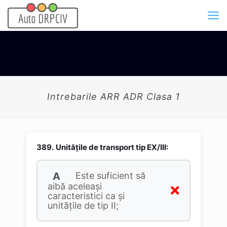
Intrebarile ARR ADR Clasa 1
389.
Unităţile de transport tip EX/III:
A
Este suficient să
aibă aceleaşi
caracteristici ca şi
unităţile de tip II;