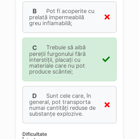
B
Pot fi acoperite cu
prelată impermeabilă
greu inflamabilă;
C
Trebuie să aibă
pereții furgonului fără
interstiții, placați cu
materiale care nu pot
produce scântei;
D
Sunt cele care, în
general, pot transporta
numai cantităţi reduse de
substanţe explozive.
Dificultate