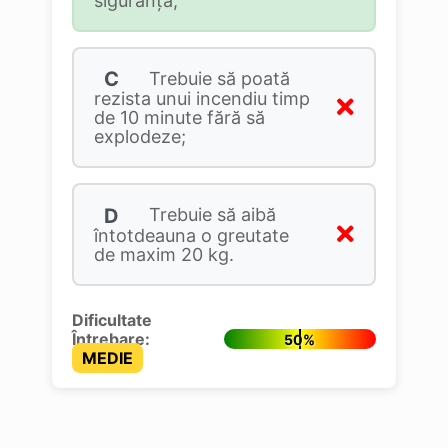
siguranţă;
C
Trebuie să poată
rezista unui incendiu timp
de 10 minute fără să
explodeze;
D
Trebuie să aibă
întotdeauna o greutate
de maxim 20 kg.
Dificultate
Întrebare:
50%
MEDIE