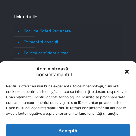
Link-uri utile
Școli de Șoferi Partenere
Termeni şi condiţii
Politică confidenţialitate
Politică cookie
Administrează
consimțământul
Blog
Contact
Pentru a oferi cea mai bună experiență, folosim tehnologii, cum ar fi
cookie-uri, pentru a stoca și/sau accesa informațiile despre dispozitive.
Consimțământul pentru aceste tehnologii ne permite să procesăm date,
cum ar fi comportamentul de navigare sau ID-uri unice pe acest site.
Dacă nu îți dai consimțământul sau îți retragi consimțământul dat poate
avea afecte negative asupra unor anumite funcționalități și funcții.
Acceptă