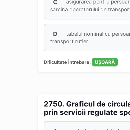
C
asigurarea pentru persoane
sarcina operatorului de transport 
D
tabelul nominal cu persoan
transport rutier.
Dificultate Întrebare:
UȘOARĂ
2750.
Graficul de circul
prin servicii regulate sp