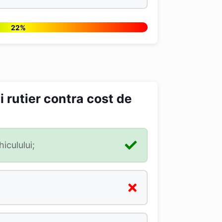
22%
 rutier contra cost de
iculului;