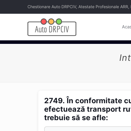
Chestionare Auto DRPCIV, Atestate Profesionale ARR, Legi
Aca
In
2749.
În conformitate cu
efectuează transport rut
trebuie să se afle: