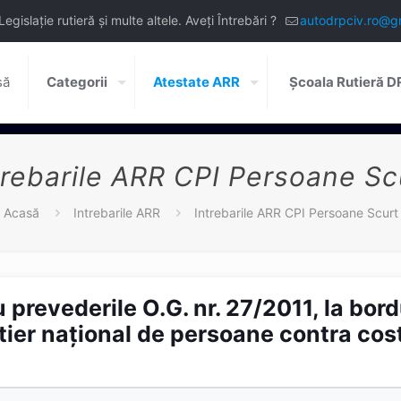
slație rutieră și multe altele. Aveți Întrebări ?
autodrpciv.ro@g
să
Categorii
Atestate ARR
Școala Rutieră 
trebarile ARR CPI Persoane Sc
Acasă
Intrebarile ARR
Intrebarile ARR CPI Persoane Scurt
 prevederile O.G. nr. 27/2011, la bor
ier naţional de persoane contra cost 