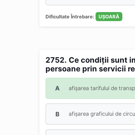
Dificultate Întrebare:
UȘOARĂ
2752.
Ce condiţii sunt 
persoane prin servicii r
A
afişarea tarifului de transp
B
afişarea graficului de circul