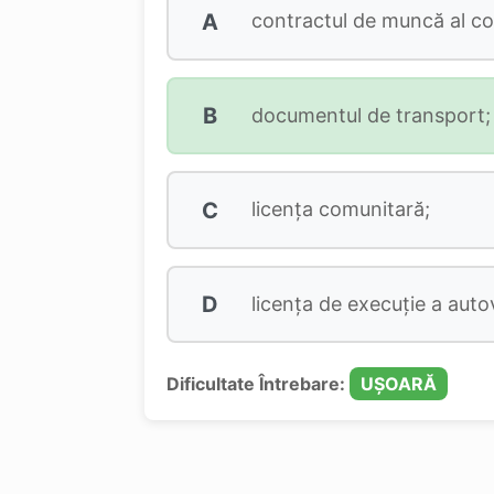
A
contractul de muncă al co
B
documentul de transport;
C
licenţa comunitară;
D
licenţa de execuţie a autov
Dificultate Întrebare:
UȘOARĂ