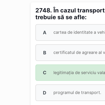
2748.
În cazul transport
trebuie să se afle:
A
cartea de identitate a vehi
B
certificatul de agreare al 
C
legitimaţia de serviciu val
D
programul de transport.