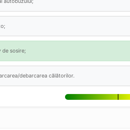
l autobuzului;
o;
 de sosire;
arcarea/debarcarea călătorilor.