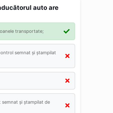
onducătorul auto are
soanele transportate;
ontrol semnat şi ştampilat
t semnat şi ştampilat de