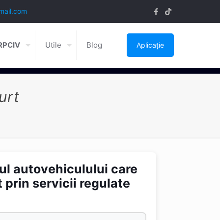
mail.com
DRPCIV
Utile
Blog
Aplicație
urt
dul autovehiculului care
prin servicii regulate