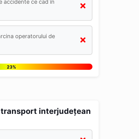
e accidente ce cad în
rcina operatorului de
23%
u transport interjudeţean