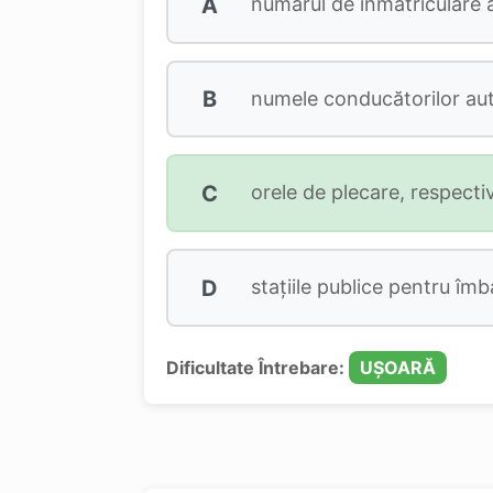
A
numărul de înmatriculare a
B
numele conducătorilor aut
C
orele de plecare, respectiv
D
staţiile publice pentru îmb
Dificultate Întrebare:
UȘOARĂ