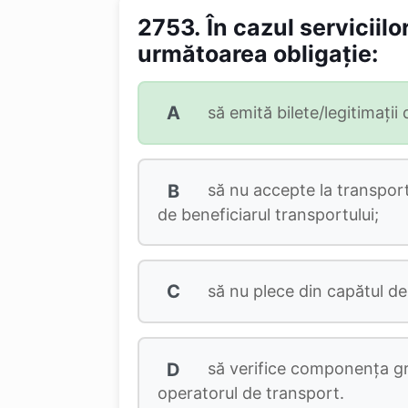
2753.
În cazul serviciil
următoarea obligaţie:
A
să emită bilete/legitimaţi
B
să nu accepte la transport
de beneficiarul transportului;
C
să nu plece din capătul de 
D
să verifice componenţa gru
operatorul de transport.