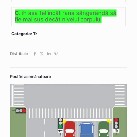
C
. în aşa fel încât rana sângerândă să
fie mai sus decât nivelul corpului
Categoria: Tr
Distribuie
Postări asemănatoare