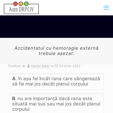
Accidentatul cu hemoragie externă
trebuie aşezat:
Publicat de
Daniel Balan
la
24 iunie 2022
A
. în aşa fel încât rana care sângerează
să fie mai jos decât planul corpului
B
. nu are importanţă dacă rana este
situată mai sus sau mai jos decât planul
corpului