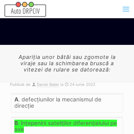
Apariţia unor bătăi sau zgomote la
viraje sau la schimbarea bruscă a
vitezei de rulare se datorează:
Publicat de
Daniel Balan
la
24 iunie 2022
A
. defecţiunilor la mecanismul de
direcţie
B
. înţepenirii sateliţilor diferenţialului pe
axe