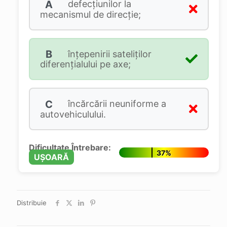
A
defecţiunilor la
mecanismul de direcţie;
B
înţepenirii sateliţilor
diferenţialului pe axe;
C
încărcării neuniforme a
autovehiculului.
Dificultate Întrebare:
37%
UȘOARĂ
Distribuie