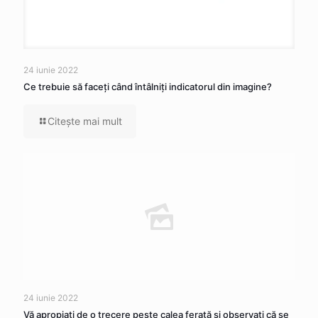
24 iunie 2022
Ce trebuie să faceţi când întâlniţi indicatorul din imagine?
Citeşte mai mult
24 iunie 2022
Vă apropiaţi de o trecere peste calea ferată şi observaţi că se