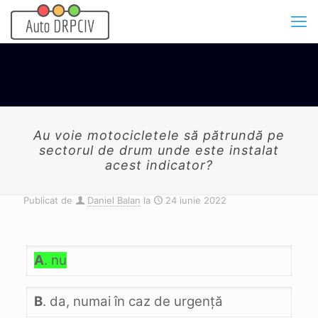
Au voie motocicletele să pătrundă pe
sectorul de drum unde este instalat
acest indicator?
Publicat de
Daniel Balan
la
24 iunie 2022
A
. nu
B
. da, numai în caz de urgenţă