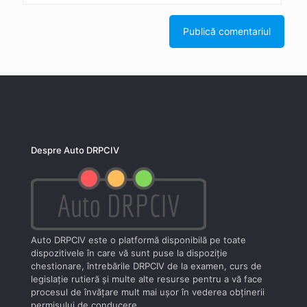
Despre Auto DRPCIV
Auto DRPCIV este o platformă disponibilă pe toate
dispozitivele în care vă sunt puse la dispoziţie
chestionare, întrebările DRPCIV de la examen, curs de
legislaţie rutieră şi multe alte resurse pentru a vă face
procesul de învăţare mult mai uşor în vederea obţinerii
permisului de conducere.