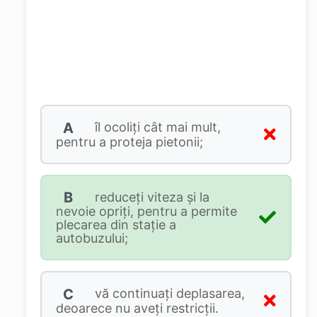
A
îl ocoliți cât mai mult,
pentru a proteja pietonii;
B
reduceți viteza și la
nevoie opriți, pentru a permite
plecarea din stație a
autobuzului;
C
vă continuați deplasarea,
deoarece nu aveți restricții.