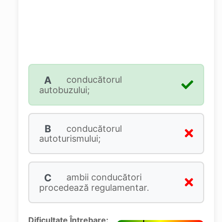
A
conducătorul
autobuzului;
B
conducătorul
autoturismului;
C
ambii conducători
procedează regulamentar.
Dificultate Întrebare: