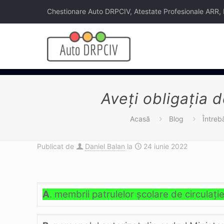
Chestionare Auto DRPCIV, Atestate Profesionale ARR, Legi
Aveţi obligaţia 
Acasă
Blog
Întreb
Publicat de
Daniel Balan
la
24 iunie 2022
A
. membrii patrulelor şcolare de circulaţi