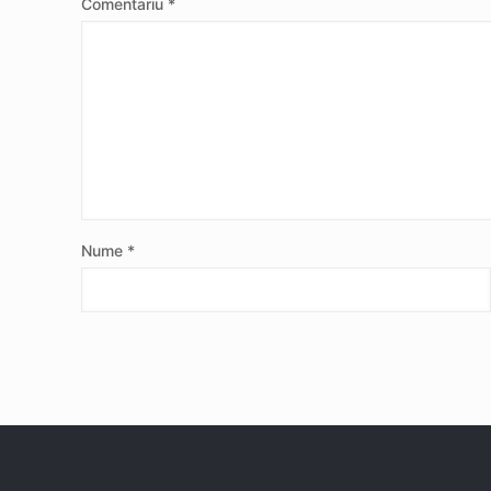
Comentariu
*
Nume
*