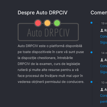
Despre Auto DRPCIV
Coment
19 
R
Cond
Sigu
Auto DRPCIV este o platformă disponibilă
pe toate dispozitivele în care vă sunt puse
14 
la dispoziţie chestionare, întrebările
A
DRPCIV de la examen, curs de legislaţie
Cond
rutieră şi multe alte resurse pentru a vă
Sigu
face procesul de învăţare mult mai uşor în
vederea obţinerii permisului de conducere.
10 
A
Core
pent