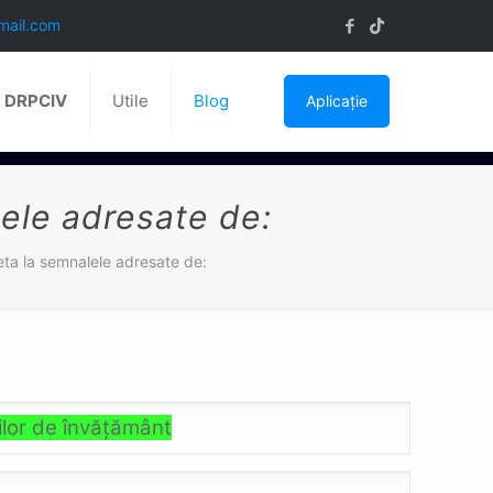
mail.com
ă DRPCIV
Utile
Blog
Aplicație
lele adresate de:
leta la semnalele adresate de:
ţilor de învăţământ