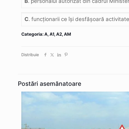
B
. personalul autorizat din cadrul Ministe
C
. funcţionarii ce îşi desfăşoară activitat
Categoria: A, A1, A2, AM
Distribuie
Postări asemănatoare