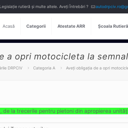
slație rutieră și multe altele. Aveți Întrebări ?
autodrpciv.ro@g
Acasă
Categorii
Atestate ARR
Școala Rutier
de a opri motocicleta la semna
ările DRPCIV
Categoria A
Aveţi obligaţia de a opri motocic
e, de la trecerile pentru pietoni din apropierea unită