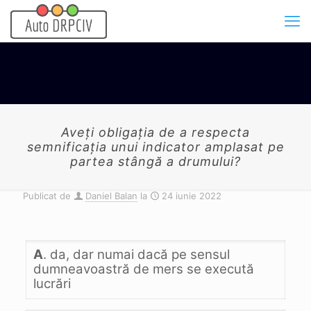
Aveţi obligaţia de a respecta
semnificaţia unui indicator amplasat pe
partea stângă a drumului?
Publicat de
Daniel Balan
la
24 iunie 2022
A
. da, dar numai dacă pe sensul
dumneavoastră de mers se execută
lucrări