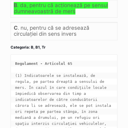
B
. da, pentru că acţionează pe sensul
dumneavoastră de mers
C
. nu, pentru că se adresează
circulaţiei din sens invers
Categoria: B, B1, Tr
Regulament - Articolul 65
(1) Indicatoarele se instalează, de 
regula, pe partea dreaptă a sensului de 
mers. În cazul în care condiţiile locale 
împiedică observarea din timp a 
indicatoarelor de către conducătorii 
cărora li se adresează, ele se pot instala 
ori repeta pe partea stânga, în zona 
mediană a drumului, pe un refugiu ori 
spaţiu interzis circulaţiei vehiculelor, 