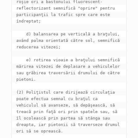
roşie ori a bastonului fluorescent-
reflectorizant semnifică "oprire" pentru 
participanţii la trafic spre care este 
    d) balansarea pe verticală a braţului, 
având palma orientată către sol, semnifică 
    e) rotirea vioaie a braţului semnifică 
mărirea vitezei de deplasare a vehiculelor 
sau grăbirea traversării drumului de către 
(2) Poliţistul care dirijează circulaţia 
poate efectua semnal cu braţul ca 
vehiculul să avanseze, să depăşească, să 
treacă prin faţă ori prin spatele sau, să 
îl ocolească prin partea să stânga sau 
dreapta, iar pietonii să traverseze drumul 