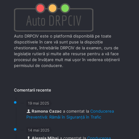
Auto DRPCIV este o platformă disponibilă pe toate
dispozitivele în care vă sunt puse la dispoziţie
chestionare, întrebările DRPCIV de la examen, curs de
legislaţie rutieră şi multe alte resurse pentru a vă face
procesul de învăţare mult mai uşor în vederea obţinerii
permisului de conducere.
Comentarii recente
19 mai 2025
Ramona Cazac
a comentat la
Conducerea
Preventivă: Rămâi în Siguranță în Trafic
14 mai 2025
Alessia Mihai
a comentat la
Conducerea