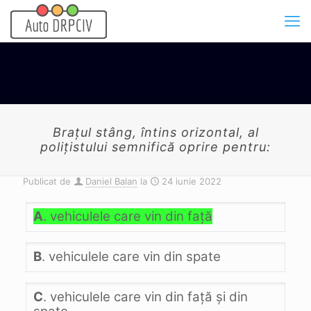
Braţul stâng, întins orizontal, al
poliţistului semnifică oprire pentru:
Publicat de
Daniel Balan
la
24 iunie 2022
A
. vehiculele care vin din faţă
B
. vehiculele care vin din spate
C
. vehiculele care vin din faţă şi din