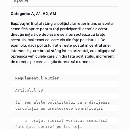
spate
Categoria: A, A1, A2, AM
Explicaţie
: Brațul stâng al polițistului rutier întins orizontal
semnifică oprire pentru toți participanții la trafic a căror
direcție inițală de deplasare se intersectează cu brațul
acestuia, mai exact cei care vin din fața polițistului. De
exemplu, dacă polițistul rutier este postat în centrul unei
intersecții și are brațul stâng întins orizontal, au obligația să
oprească vehiculele care vin din fața polițistului, indiferent
de direcția pe care aceștia doresc să o urmeze.
Regulamentul Rutier
(1) Semnalele poliţistului care dirijează 
    a) braţul ridicat vertical semnifică 
"atenţie, oprire" pentru toţi 