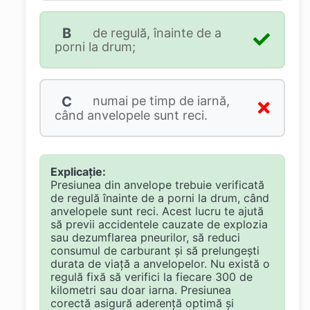
B
de regulă, înainte de a
porni la drum;
C
numai pe timp de iarnă,
când anvelopele sunt reci.
Explicație:
Presiunea din anvelope trebuie verificată
de regulă înainte de a porni la drum, când
anvelopele sunt reci. Acest lucru te ajută
să previi accidentele cauzate de explozia
sau dezumflarea pneurilor, să reduci
consumul de carburant și să prelungești
durata de viață a anvelopelor. Nu există o
regulă fixă să verifici la fiecare 300 de
kilometri sau doar iarna. Presiunea
corectă asigură aderență optimă și