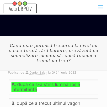
Când este permisă trecerea la nivel cu
o cale ferată fără bariere, prevăzută cu
semnalizare luminoasă, dacă tocmai a
trecut un tren?
Publicat de
Daniel Balan
la
24 iunie 2022
A
. după ce s-a stins lumina roşie
intermitentă
B
. după ce a trecut ultimul vagon