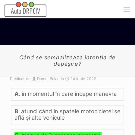
Când se semnalizează intenţia de
depăşire?
Publicat de
Daniel Balan
la
24 iunie 2022
A
. în momentul în care începe manevra
B
. atunci când în spatele motocicletei se
află şi alte vehicule