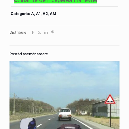
C
. înainte de începerea manevrei
Categoria: A, A1, A2, AM
Distribuie
Postări asemănatoare