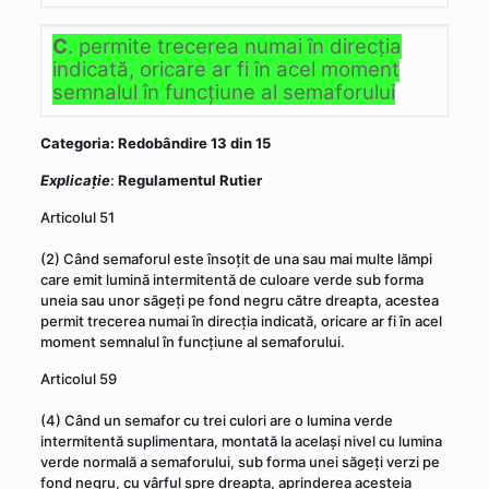
C
. permite trecerea numai în direcţia
indicată, oricare ar fi în acel moment
semnalul în funcţiune al semaforului
Categoria: Redobândire 13 din 15
Explicaţie
:
Regulamentul Rutier
Articolul 51
(2) Când semaforul este însoţit de una sau mai multe lămpi
care emit lumină intermitentă de culoare verde sub forma
uneia sau unor săgeţi pe fond negru către dreapta, acestea
permit trecerea numai în direcţia indicată, oricare ar fi în acel
moment semnalul în funcţiune al semaforului.
Articolul 59
(4) Când un semafor cu trei culori are o lumina verde
intermitentă suplimentara, montată la acelaşi nivel cu lumina
verde normală a semaforului, sub forma unei săgeţi verzi pe
fond negru, cu vârful spre dreapta, aprinderea acesteia