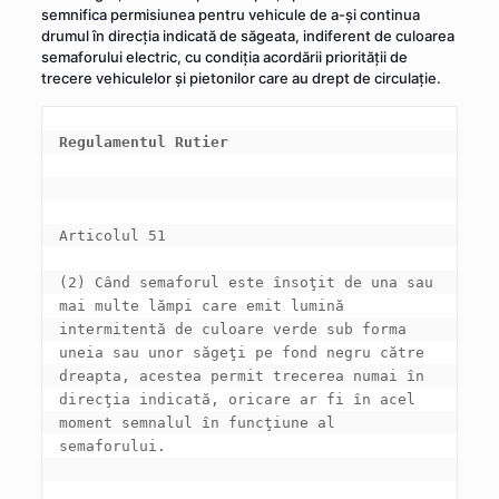
semnifica permisiunea pentru vehicule de a-şi continua
drumul în direcţia indicată de săgeata, indiferent de culoarea
semaforului electric, cu condiţia acordării priorităţii de
trecere vehiculelor şi pietonilor care au drept de circulaţie.
Regulamentul Rutier
(2) Când semaforul este însoţit de una sau 
mai multe lămpi care emit lumină 
intermitentă de culoare verde sub forma 
uneia sau unor săgeţi pe fond negru către 
dreapta, acestea permit trecerea numai în 
direcţia indicată, oricare ar fi în acel 
moment semnalul în funcţiune al 