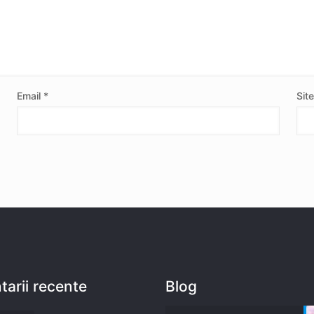
Email
*
Sit
arii recente
Blog