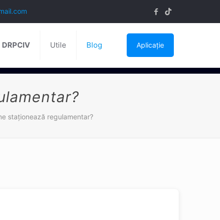
mail.com
ă DRPCIV
Utile
Blog
Aplicație
gulamentar?
sme staţionează regulamentar?