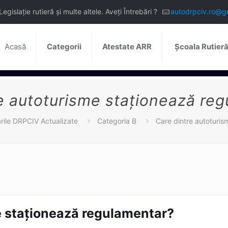
slație rutieră și multe altele. Aveți Întrebări ?
autodrpciv.ro@g
Acasă
Categorii
Atestate ARR
Școala Rutier
e autoturisme staţionează re
ările DRPCIV Actualizate
Categoria B
Care dintre autoturi
e staţionează regulamentar?