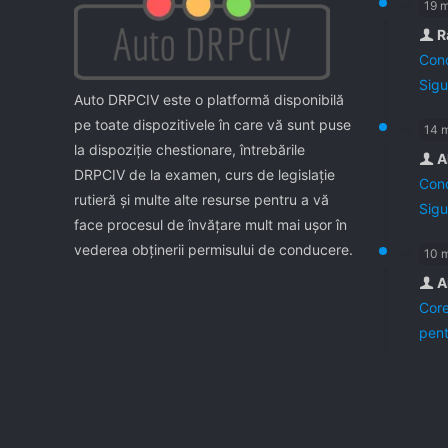
19 
R
Cond
Sigu
Auto DRPCIV este o platformă disponibilă
pe toate dispozitivele în care vă sunt puse
14 
la dispoziţie chestionare, întrebările
A
DRPCIV de la examen, curs de legislaţie
Cond
rutieră şi multe alte resurse pentru a vă
Sigu
face procesul de învăţare mult mai uşor în
vederea obţinerii permisului de conducere.
10 
A
Core
pent