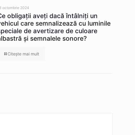
3 octombrie 2024
Ce obligaţii aveţi dacă întâlniţi un
vehicul care semnalizează cu luminile
speciale de avertizare de culoare
albastră şi semnalele sonore?
Citeşte mai mult