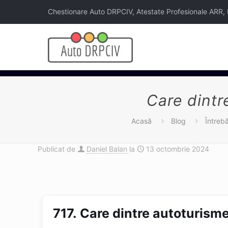
Chestionare Auto DRPCIV, Atestate Profesionale ARR, Legi
Care dintr
Acasă
Blog
Întreb
Publicat de
Daniel Balan
la
13 octombrie 2024
717.
Care dintre autoturism