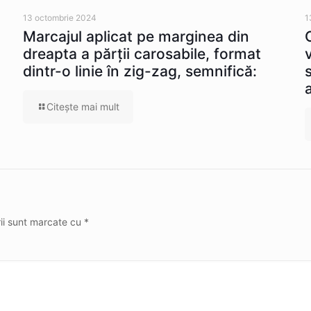
13 octombrie 2024
1
Marcajul aplicat pe marginea din
dreapta a părţii carosabile, format
dintr-o linie în zig-zag, semnifică:
Citeşte mai mult
rii sunt marcate cu
*