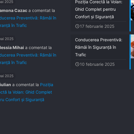
Poziția Corectă la Volan:
mai 2025
Ghid Complet pentru
amona Cazac
a comentat la
Confort și Siguranță
ucerea Preventivă: Rămâi în
ranță în Trafic
17 februarie 2025
mai 2025
Conducerea Preventivă:
Rămâi în Siguranță în
lessia Mihai
a comentat la
Trafic
ucerea Preventivă: Rămâi în
ranță în Trafic
10 februarie 2025
mai 2025
iulian
a comentat la
Poziția
ctă la Volan: Ghid Complet
ru Confort și Siguranță