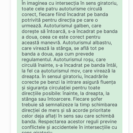
În imaginea cu intersecția în sens giratoriu,
toate cele patru autoturisme circulă
corect, fiecare fiind încadrat pe banda
potrivită pentru direcția pe care o
urmează. Autoturismul galben, care
dorește să întoarcă, s-a încadrat pe banda
a doua, ceea ce este corect pentru
această manevră. Autoturismul albastru,
care virează la stânga, se află tot pe
banda a doua, așa cum prevede
regulamentul. Autoturismul roșu, care
circulă înainte, s-a încadrat pe banda întâi,
la fel ca autoturismul mov, care virează la
dreapta. În sensul giratoriu, încadrările
corecte pe benzi la intrare asigură fluența
și siguranța circulației pentru toate
direcțiile posibile: înainte, la dreapta, la
stânga sau întoarcere. Fiecare șofer
trebuie să semnalizeze la timp schimbarea
direcției de mers și să acorde prioritate
celor deja aflați în sens sau care schimbă
banda. Respectarea acestor reguli previne
conflictele și accidentele în intersecțiile cu
sens giratoriu.