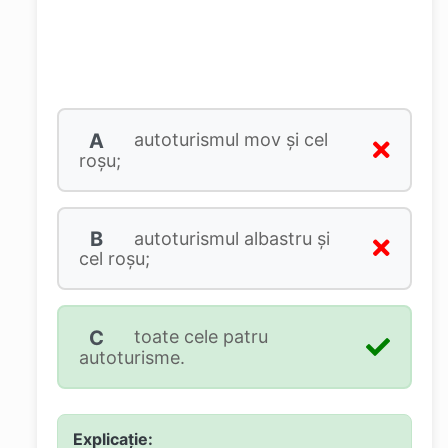
A
autoturismul mov şi cel
roşu;
B
autoturismul albastru şi
cel roşu;
C
toate cele patru
autoturisme.
Explicație: