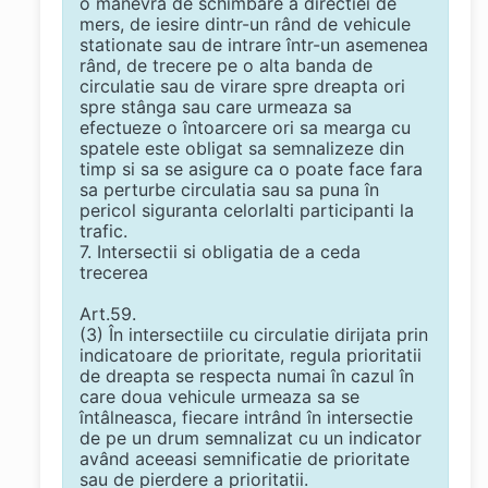
o manevra de schimbare a directiei de
mers, de iesire dintr-un rând de vehicule
stationate sau de intrare într-un asemenea
rând, de trecere pe o alta banda de
circulatie sau de virare spre dreapta ori
spre stânga sau care urmeaza sa
efectueze o întoarcere ori sa mearga cu
spatele este obligat sa semnalizeze din
timp si sa se asigure ca o poate face fara
sa perturbe circulatia sau sa puna în
pericol siguranta celorlalti participanti la
trafic.
7. Intersectii si obligatia de a ceda
trecerea
Art.59.
(3) În intersectiile cu circulatie dirijata prin
indicatoare de prioritate, regula prioritatii
de dreapta se respecta numai în cazul în
care doua vehicule urmeaza sa se
întâlneasca, fiecare intrând în intersectie
de pe un drum semnalizat cu un indicator
având aceeasi semnificatie de prioritate
sau de pierdere a prioritatii.