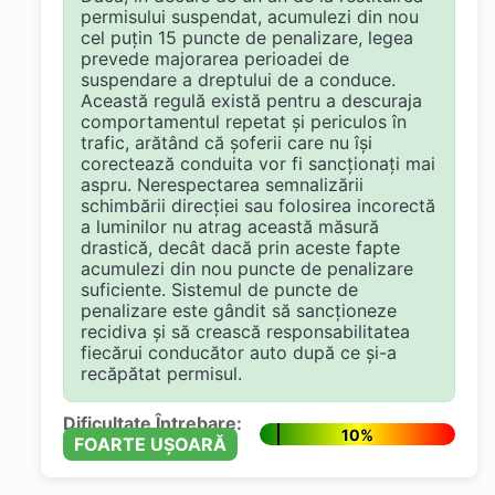
permisului suspendat, acumulezi din nou
cel puțin 15 puncte de penalizare, legea
prevede majorarea perioadei de
suspendare a dreptului de a conduce.
Această regulă există pentru a descuraja
comportamentul repetat și periculos în
trafic, arătând că șoferii care nu își
corectează conduita vor fi sancționați mai
aspru. Nerespectarea semnalizării
schimbării direcției sau folosirea incorectă
a luminilor nu atrag această măsură
drastică, decât dacă prin aceste fapte
acumulezi din nou puncte de penalizare
suficiente. Sistemul de puncte de
penalizare este gândit să sancționeze
recidiva și să crească responsabilitatea
fiecărui conducător auto după ce și-a
recăpătat permisul.
Dificultate Întrebare:
10%
FOARTE UȘOARĂ