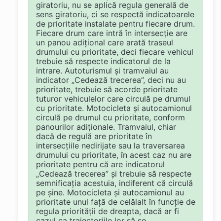
giratoriu, nu se aplică regula generală de
sens giratoriu, ci se respectă indicatoarele
de prioritate instalate pentru fiecare drum.
Fiecare drum care intră în intersecție are
un panou adițional care arată traseul
drumului cu prioritate, deci fiecare vehicul
trebuie să respecte indicatorul de la
intrare. Autoturismul și tramvaiul au
indicator „Cedează trecerea”, deci nu au
prioritate, trebuie să acorde prioritate
tuturor vehiculelor care circulă pe drumul
cu prioritate. Motocicleta și autocamionul
circulă pe drumul cu prioritate, conform
panourilor adiționale. Tramvaiul, chiar
dacă de regulă are prioritate în
intersecțiile nedirijate sau la traversarea
drumului cu prioritate, în acest caz nu are
prioritate pentru că are indicatorul
„Cedează trecerea” și trebuie să respecte
semnificația acestuia, indiferent că circulă
pe șine. Motocicleta și autocamionul au
prioritate unul față de celălalt în funcție de
regula priorității de dreapta, dacă ar fi
cazul ca traiectoriile lor să se