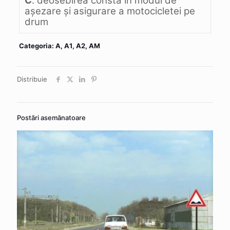
C
. deosebirea constă în modul de
aşezare şi asigurare a motocicletei pe
drum
Categoria: A, A1, A2, AM
Distribuie
Postări asemănatoare