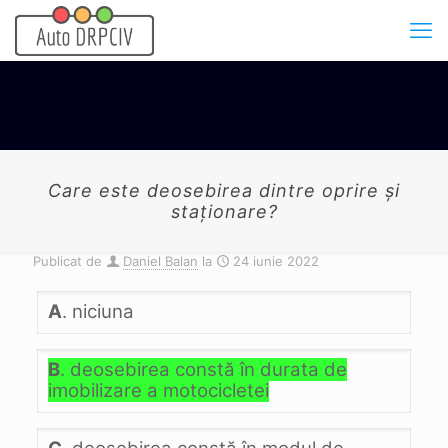
Care este deosebirea dintre oprire şi
staţionare?
Publicat de
Daniel Balan
la
24 iunie 2022
A
. niciuna
B
. deosebirea constă în durata de
imobilizare a motocicletei