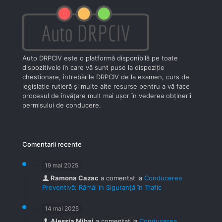
Auto DRPCIV este o platformă disponibilă pe toate
dispozitivele în care vă sunt puse la dispoziţie
chestionare, întrebările DRPCIV de la examen, curs de
legislaţie rutieră şi multe alte resurse pentru a vă face
procesul de învăţare mult mai uşor în vederea obţinerii
permisului de conducere.
Comentarii recente
19 mai 2025
Ramona Cazac
a comentat la
Conducerea
Preventivă: Rămâi în Siguranță în Trafic
14 mai 2025
Alessia Mihai
a comentat la
Conducerea