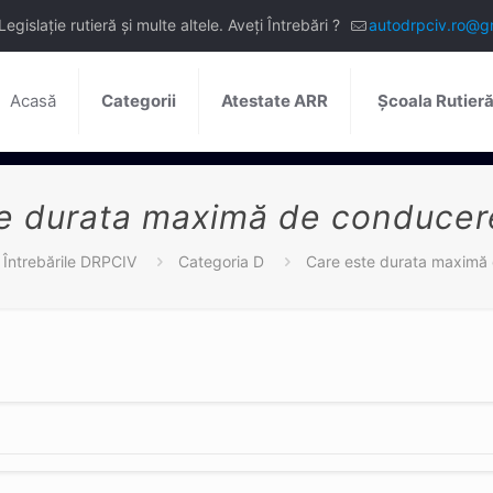
slație rutieră și multe altele. Aveți Întrebări ?
autodrpciv.ro@g
Acasă
Categorii
Atestate ARR
Școala Rutier
e durata maximă de conducere
Întrebările DRPCIV
Categoria D
Care este durata maximă 