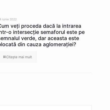
4 iunie 2022
Cum veţi proceda dacă la intrarea
într-o intersecţie semaforul este pe
semnalul verde, dar aceasta este
blocată din cauza aglomeraţiei?
Citeşte mai mult