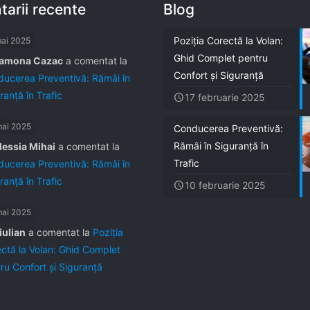
arii recente
Blog
Poziția Corectă la Volan:
mai 2025
Ghid Complet pentru
amona Cazac
a comentat la
Confort și Siguranță
ucerea Preventivă: Rămâi în
ranță în Trafic
17 februarie 2025
mai 2025
Conducerea Preventivă:
Rămâi în Siguranță în
lessia Mihai
a comentat la
Trafic
ucerea Preventivă: Rămâi în
ranță în Trafic
10 februarie 2025
mai 2025
iulian
a comentat la
Poziția
ctă la Volan: Ghid Complet
ru Confort și Siguranță