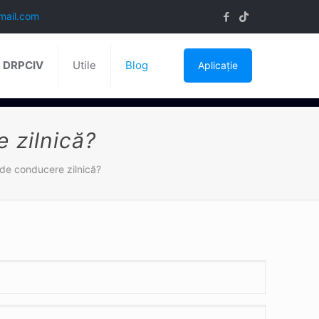
mail.com
ă DRPCIV
Utile
Blog
Aplicație
 zilnică?
de conducere zilnică?