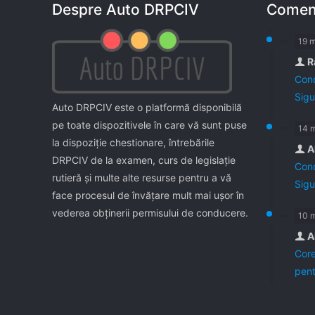
Despre Auto DRPCIV
Coment
19 
R
Cond
Sigu
Auto DRPCIV este o platformă disponibilă
pe toate dispozitivele în care vă sunt puse
14 
la dispoziţie chestionare, întrebările
A
DRPCIV de la examen, curs de legislaţie
Cond
rutieră şi multe alte resurse pentru a vă
Sigu
face procesul de învăţare mult mai uşor în
vederea obţinerii permisului de conducere.
10 
A
Core
pent