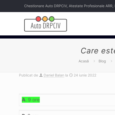
Chestionare Auto DRPCIV, Atestate Profesionale ARR, Legi
Care est
Acasă
Blog
Publicat de
Daniel Balan
la
24 iunie 2022
A
. 9 ore