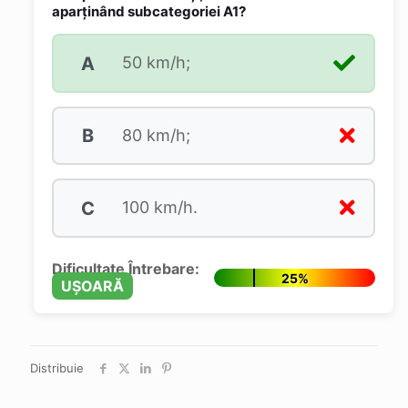
aparţinând subcategoriei A1?
A
50 km/h;
B
80 km/h;
C
100 km/h.
Dificultate Întrebare:
25%
UȘOARĂ
Distribuie