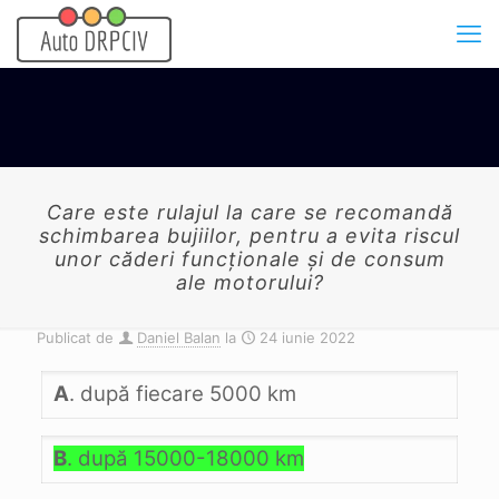
Care este rulajul la care se recomandă
schimbarea bujiilor, pentru a evita riscul
unor căderi funcţionale şi de consum
ale motorului?
Publicat de
Daniel Balan
la
24 iunie 2022
A
. după fiecare 5000 km
B
. după 15000-18000 km