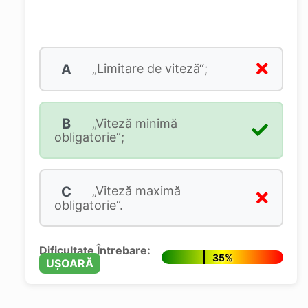
A
„Limitare de viteză“;
B
„Viteză minimă
obligatorie“;
C
„Viteză maximă
obligatorie“.
Dificultate Întrebare:
35%
UȘOARĂ