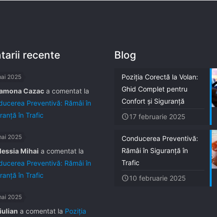
arii recente
Blog
Poziția Corectă la Volan:
mai 2025
Ghid Complet pentru
amona Cazac
a comentat la
Confort și Siguranță
ucerea Preventivă: Rămâi în
ranță în Trafic
17 februarie 2025
mai 2025
Conducerea Preventivă:
Rămâi în Siguranță în
lessia Mihai
a comentat la
Trafic
ucerea Preventivă: Rămâi în
ranță în Trafic
10 februarie 2025
mai 2025
iulian
a comentat la
Poziția