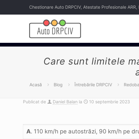
Chestionare Auto DRPCIV, Atestate Profesionale ARR, Legi
Care sunt limitele m
Acasă
Blog
Întrebările DRPCIV
Redoban
Publicat de
Daniel Balan
la
10 septembrie 2023
A
. 110 km/h pe autostrăzi, 90 km/h pe dr