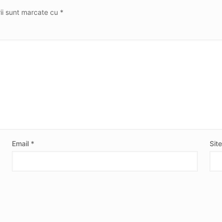
rii sunt marcate cu
*
Email
*
Sit