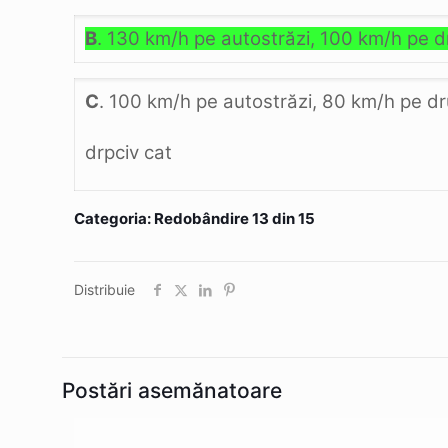
B
. 130 km/h pe autostrăzi, 100 km/h pe d
C
. 100 km/h pe autostrăzi, 80 km/h pe dr
drpciv cat
Categoria: Redobândire 13 din 15
Distribuie
Postări asemănatoare