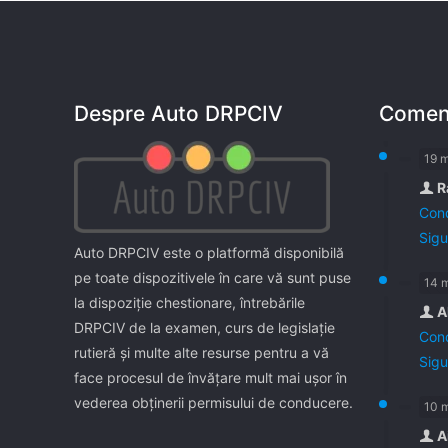
Despre Auto DRPCIV
Coment
19 
R
Cond
Sigu
Auto DRPCIV este o platformă disponibilă
pe toate dispozitivele în care vă sunt puse
14 
la dispoziţie chestionare, întrebările
A
DRPCIV de la examen, curs de legislaţie
Cond
rutieră şi multe alte resurse pentru a vă
Sigu
face procesul de învăţare mult mai uşor în
vederea obţinerii permisului de conducere.
10 
A