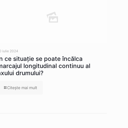
0 iulie 2024
În ce situaţie se poate încălca
marcajul longitudinal continuu al
axului drumului?
Citeşte mai mult