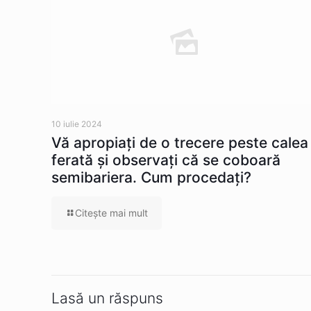
10 iulie 2024
Vă apropiaţi de o trecere peste calea
ferată şi observaţi că se coboară
semibariera. Cum procedaţi?
Citeşte mai mult
Lasă un răspuns