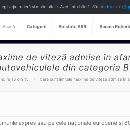
slație rutieră și multe altele. Aveți Întrebări ?
autodrpciv.ro@g
Acasă
Categorii
Atestate ARR
Școala Rutier
axime de viteză admise în afara
autovehiculele din categoria B
dire 13 din 15
Care sunt limitele maxime de viteză admise în af
umurile expres sau pe cele naţionale europene şi 80