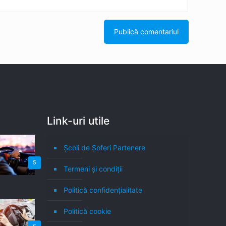
Link-uri utile
Școli de Șoferi Partenere
5
Termeni şi condiţii
Politică confidenţialitate
Politică cookie