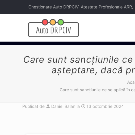
Chestionare Auto DRPCIV, Atestate Profesionale ARR, Legi
Care sunt sancțiunile ce 
așteptare, dacă pr
Aca
Care sunt sancțiunile ce se aplică în c
Publicat de
Daniel Balan
la
13 octombrie 2024