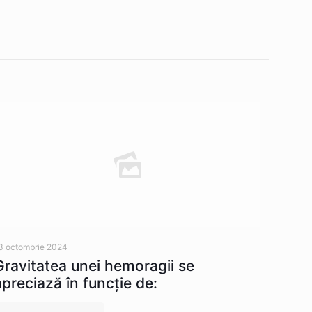
3 octombrie 2024
Gravitatea unei hemoragii se
apreciază în funcție de: