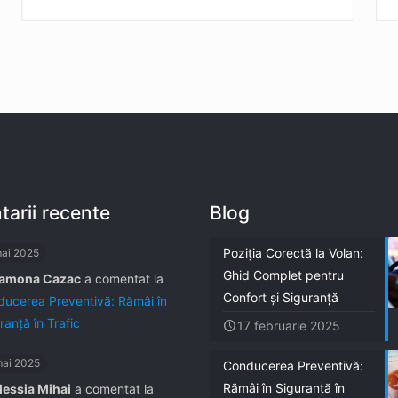
arii recente
Blog
Poziția Corectă la Volan:
mai 2025
Ghid Complet pentru
amona Cazac
a comentat la
Confort și Siguranță
ucerea Preventivă: Rămâi în
ranță în Trafic
17 februarie 2025
mai 2025
Conducerea Preventivă:
Rămâi în Siguranță în
lessia Mihai
a comentat la