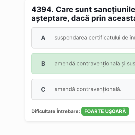
4394.
Care sunt sancțiunile
așteptare, dacă prin aceasta
A
suspendarea certificatului de în
B
amendă contravențională și susp
C
amendă contravențională.
Dificultate Întrebare:
FOARTE UȘOARĂ