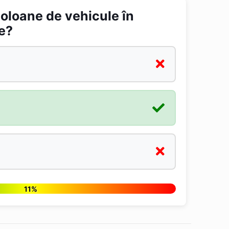
coloane de vehicule în
ie?
11%