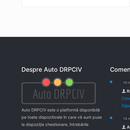
Despre Auto DRPCIV
Coment
19 
R
Cond
Sigu
Auto DRPCIV este o platformă disponibilă
pe toate dispozitivele în care vă sunt puse
14 
la dispoziţie chestionare, întrebările
A