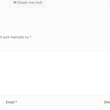
Citeşte mai mult
rii sunt marcate cu
*
Email
*
Sit