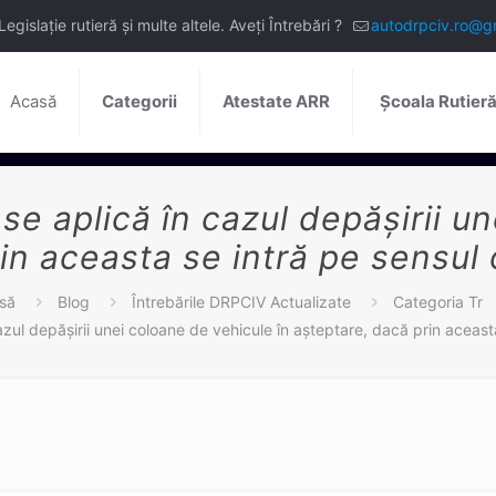
slație rutieră și multe altele. Aveți Întrebări ?
autodrpciv.ro@g
Acasă
Categorii
Atestate ARR
Școala Rutier
se aplică în cazul depășirii u
in aceasta se intră pe sensul 
să
Blog
Întrebările DRPCIV Actualizate
Categoria Tr
azul depășirii unei coloane de vehicule în așteptare, dacă prin aceast