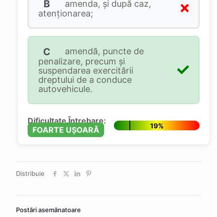
B
amenda, și după caz,
atenționarea;
C
amendă, puncte de
penalizare, precum și
suspendarea exercitării
dreptului de a conduce
autovehicule.
Dificultate Întrebare:
19%
FOARTE UȘOARĂ
Distribuie
Postări asemănatoare