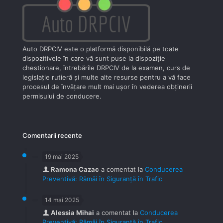
Auto DRPCIV este o platformă disponibilă pe toate
dispozitivele în care vă sunt puse la dispoziţie
chestionare, întrebările DRPCIV de la examen, curs de
legislaţie rutieră şi multe alte resurse pentru a vă face
procesul de învăţare mult mai uşor în vederea obţinerii
permisului de conducere.
Comentarii recente
19 mai 2025
Ramona Cazac
a comentat la
Conducerea
Preventivă: Rămâi în Siguranță în Trafic
14 mai 2025
Alessia Mihai
a comentat la
Conducerea
Preventivă: Rămâi în Siguranță în Trafic