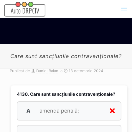
Care sunt sancțiunile contravenționale?
Publicat de
Daniel Balan
la
13 octombrie 2024
4130.
Care sunt sancțiunile contravenționale?
A
amenda penală;