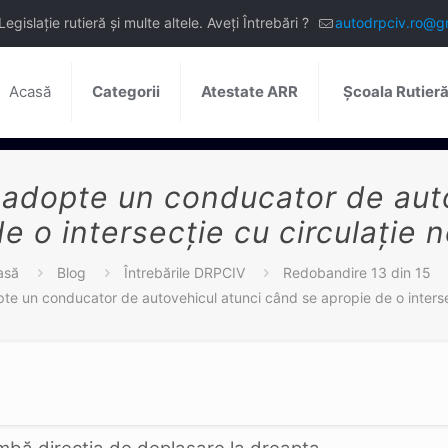
slație rutieră și multe altele. Aveți Întrebări ?
autodrpciv.ro@g
Acasă
Categorii
Atestate ARR
Școala Rutier
 adopte un conducator de aut
e o intersecţie cu circulaţie n
asă
Blog
Întrebările DRPCIV
Redobandire 13 din 15
te un conducator de autovehicul atunci când se apropie de o intersecţ