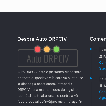
Despre Auto DRPCIV
Coment
19 
R
Cond
Sigu
Auto DRPCIV este o platformă disponibilă
pe toate dispozitivele în care vă sunt puse
14 
la dispoziţie chestionare, întrebările
A
DRPCIV de la examen, curs de legislaţie
Cond
rutieră şi multe alte resurse pentru a vă
Sigu
face procesul de învăţare mult mai uşor în