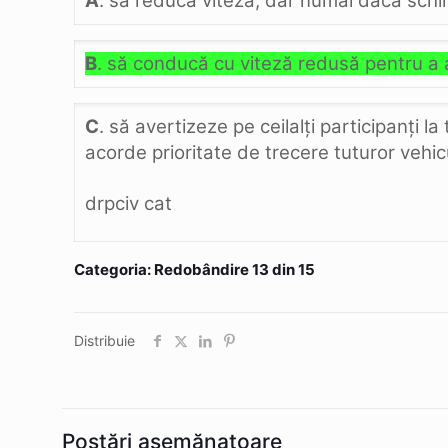
A
. să reducă viteza, dar numai dacă schi
B
. să conducă cu viteză redusă pentru a a
C
. să avertizeze pe ceilalţi participanţi l
acorde prioritate de trecere tuturor vehic
drpciv cat
Categoria: Redobândire 13 din 15
Distribuie
Postări asemănatoare