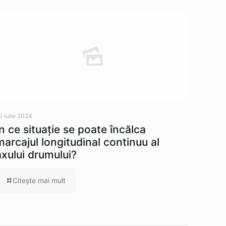
0 iulie 2024
În ce situaţie se poate încălca
marcajul longitudinal continuu al
axului drumului?
Citeşte mai mult