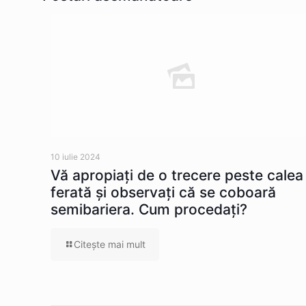
10 iulie 2024
Vă apropiaţi de o trecere peste calea
ferată şi observaţi că se coboară
semibariera. Cum procedaţi?
Citeşte mai mult