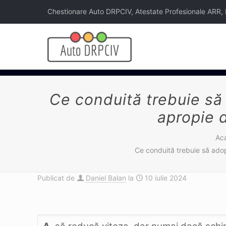
Chestionare Auto DRPCIV, Atestate Profesionale ARR, Legi
Ce conduită trebuie să
apropie d
Ac
Ce conduită trebuie să adop
Publicat de
Daniel Balan
la
10 iulie 2024