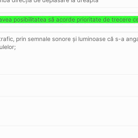
mbă direcţia de deplasare la dreapta
vea posibilitatea să acorde prioritate de trecere c
a trafic, prin semnale sonore şi luminoase că s-a anga
ulelor;