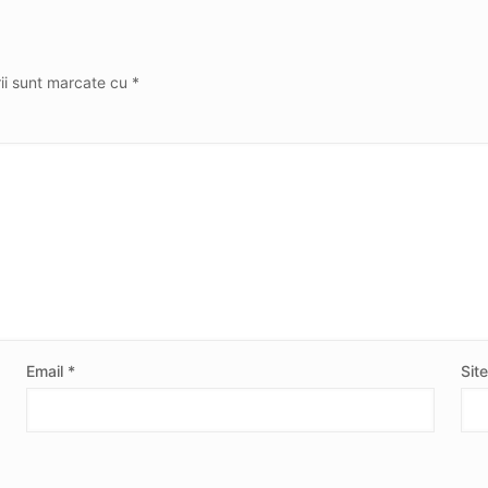
rii sunt marcate cu
*
Email
*
Sit