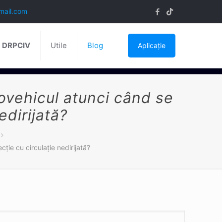
mail.com
ă DRPCIV
Utile
Blog
Aplicație
ovehicul atunci când se
edirijată?
ie cu circulaţie nedirijată?