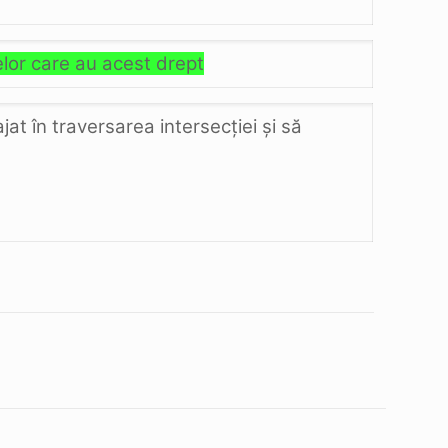
elor care au acest drept
jat în traversarea intersecţiei şi să