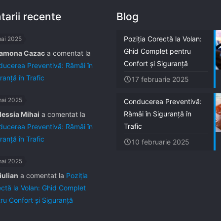
arii recente
Blog
Poziția Corectă la Volan:
mai 2025
Ghid Complet pentru
amona Cazac
a comentat la
Confort și Siguranță
ucerea Preventivă: Rămâi în
ranță în Trafic
17 februarie 2025
mai 2025
Conducerea Preventivă:
Rămâi în Siguranță în
lessia Mihai
a comentat la
Trafic
ucerea Preventivă: Rămâi în
ranță în Trafic
10 februarie 2025
mai 2025
iulian
a comentat la
Poziția
ctă la Volan: Ghid Complet
ru Confort și Siguranță