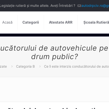
slație rutieră și multe altele. Aveți Întrebări ?
autodrpciv.ro@g
Acasă
Categorii
Atestate ARR
Școala Rutier
ducătorului de autovehicule pe
drum public?
izate
Categoria B
Ce îi este interzis conducătorului de aut