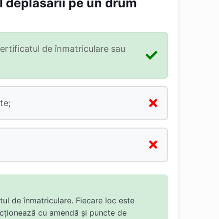
l deplasării pe un drum
rtificatul de înmatriculare sau
te;
ul de înmatriculare. Fiecare loc este
sancționează cu amendă și puncte de