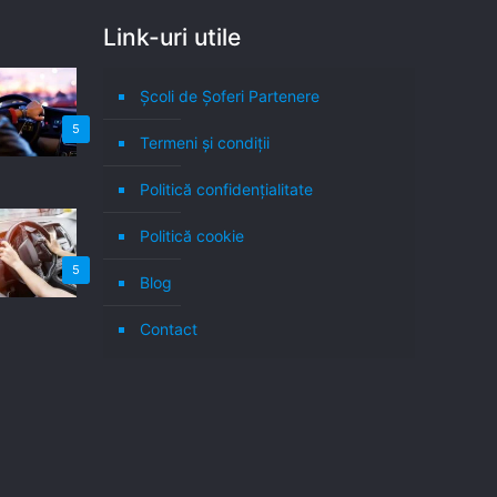
Link-uri utile
Școli de Șoferi Partenere
5
Termeni şi condiţii
Politică confidenţialitate
Politică cookie
5
Blog
Contact