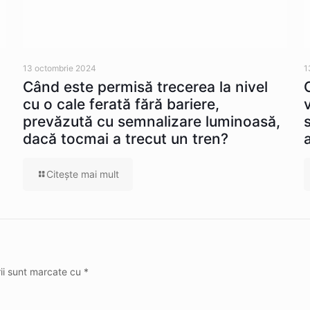
13 octombrie 2024
1
Când este permisă trecerea la nivel
cu o cale ferată fără bariere,
prevăzută cu semnalizare luminoasă,
dacă tocmai a trecut un tren?
Citeşte mai mult
rii sunt marcate cu
*