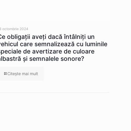
3 octombrie 2024
Ce obligaţii aveţi dacă întâlniţi un
vehicul care semnalizează cu luminile
speciale de avertizare de culoare
albastră şi semnalele sonore?
Citeşte mai mult