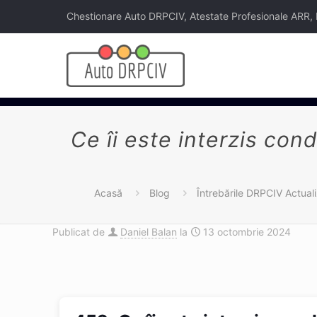
Chestionare Auto DRPCIV, Atestate Profesionale ARR, Legi
Ce îi este interzis con
Acasă
Blog
Întrebările DRPCIV Actual
Publicat de
Daniel Balan
la
13 octombrie 2024