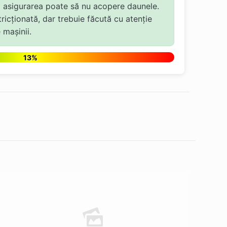
și asigurarea poate să nu acopere daunele.
tricționată, dar trebuie făcută cu atenție
 mașinii.
13%