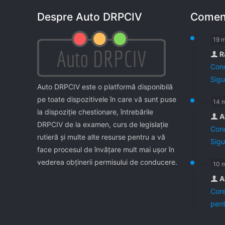
Despre Auto DRPCIV
Coment
19 
R
Cond
Sigu
Auto DRPCIV este o platformă disponibilă
pe toate dispozitivele în care vă sunt puse
14 
la dispoziţie chestionare, întrebările
A
DRPCIV de la examen, curs de legislaţie
Cond
rutieră şi multe alte resurse pentru a vă
Sigu
face procesul de învăţare mult mai uşor în
vederea obţinerii permisului de conducere.
10 
A
Core
pent