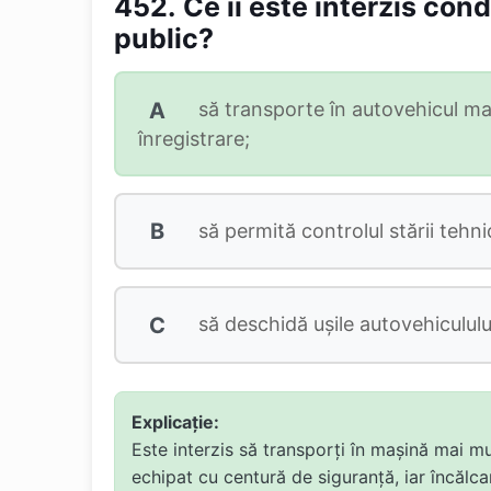
452.
Ce îi este interzis co
public?
A
să transporte în autovehicul mai
înregistrare;
B
să permită controlul stării tehni
C
să deschidă uşile autovehicululu
Explicație:
Este interzis să transporți în mașină mai m
echipat cu centură de siguranță, iar încălc