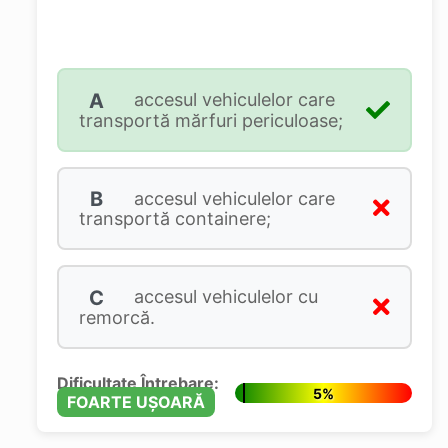
A
accesul vehiculelor care
transportă mărfuri periculoase;
B
accesul vehiculelor care
transportă containere;
C
accesul vehiculelor cu
remorcă.
Dificultate Întrebare:
5%
FOARTE UȘOARĂ