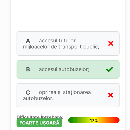
A
accesul tuturor
mijloacelor de transport public;
B
accesul autobuzelor;
C
oprirea şi staţionarea
autobuzelor.
Dificultate Întrebare:
17%
FOARTE UȘOARĂ