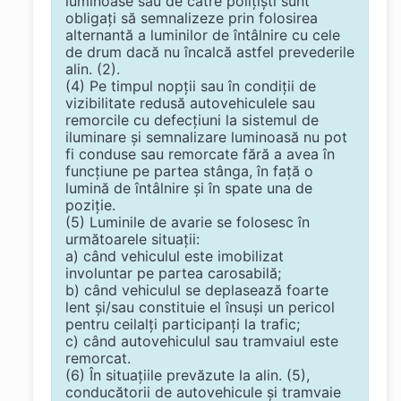
luminoase sau de către poliţişti sunt
obligaţi să semnalizeze prin folosirea
alternantă a luminilor de întâlnire cu cele
de drum dacă nu încalcă astfel prevederile
alin. (2).
(4) Pe timpul nopţii sau în condiţii de
vizibilitate redusă autovehiculele sau
remorcile cu defecţiuni la sistemul de
iluminare şi semnalizare luminoasă nu pot
fi conduse sau remorcate fără a avea în
funcţiune pe partea stânga, în faţă o
lumină de întâlnire şi în spate una de
poziţie.
(5) Luminile de avarie se folosesc în
următoarele situaţii:
a) când vehiculul este imobilizat
involuntar pe partea carosabilă;
b) când vehiculul se deplasează foarte
lent şi/sau constituie el însuşi un pericol
pentru ceilalţi participanţi la trafic;
c) când autovehiculul sau tramvaiul este
remorcat.
(6) În situaţiile prevăzute la alin. (5),
conducătorii de autovehicule şi tramvaie