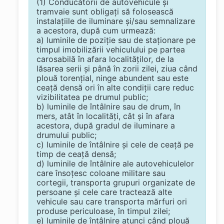
(1) Conducătorii de autovehicule şi
tramvaie sunt obligaţi să folosească
instalaţiile de iluminare şi/sau semnalizare
a acestora, după cum urmează:
a) luminile de poziţie sau de staţionare pe
timpul imobilizării vehiculului pe partea
carosabilă în afara localităţilor, de la
lăsarea serii şi până în zorii zilei, ziua când
plouă torenţial, ninge abundent sau este
ceaţă densă ori în alte condiţii care reduc
vizibilitatea pe drumul public;
b) luminile de întâlnire sau de drum, în
mers, atât în localităţi, cât şi în afara
acestora, după gradul de iluminare a
drumului public;
c) luminile de întâlnire şi cele de ceaţă pe
timp de ceaţă densă;
d) luminile de întâlnire ale autovehiculelor
care însoţesc coloane militare sau
cortegii, transporta grupuri organizate de
persoane şi cele care tractează alte
vehicule sau care transporta mărfuri ori
produse periculoase, în timpul zilei;
e) luminile de întâlnire atunci când plouă