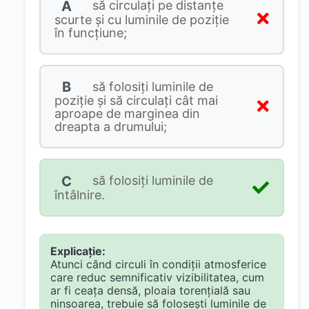
A
să circulaţi pe distanţe
scurte şi cu luminile de poziţie
în funcţiune;
B
să folosiţi luminile de
poziţie şi să circulaţi cât mai
aproape de marginea din
dreapta a drumului;
C
să folosiţi luminile de
întâlnire.
Explicație:
Atunci când circuli în condiții atmosferice
care reduc semnificativ vizibilitatea, cum
ar fi ceața densă, ploaia torențială sau
ninsoarea, trebuie să folosești luminile de