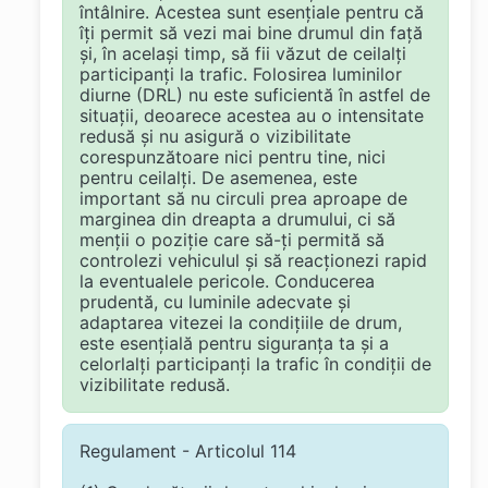
întâlnire. Acestea sunt esențiale pentru că
îți permit să vezi mai bine drumul din față
și, în același timp, să fii văzut de ceilalți
participanți la trafic. Folosirea luminilor
diurne (DRL) nu este suficientă în astfel de
situații, deoarece acestea au o intensitate
redusă și nu asigură o vizibilitate
corespunzătoare nici pentru tine, nici
pentru ceilalți. De asemenea, este
important să nu circuli prea aproape de
marginea din dreapta a drumului, ci să
menții o poziție care să-ți permită să
controlezi vehiculul și să reacționezi rapid
la eventualele pericole. Conducerea
prudentă, cu luminile adecvate și
adaptarea vitezei la condițiile de drum,
este esențială pentru siguranța ta și a
celorlalți participanți la trafic în condiții de
vizibilitate redusă.
Regulament - Articolul 114