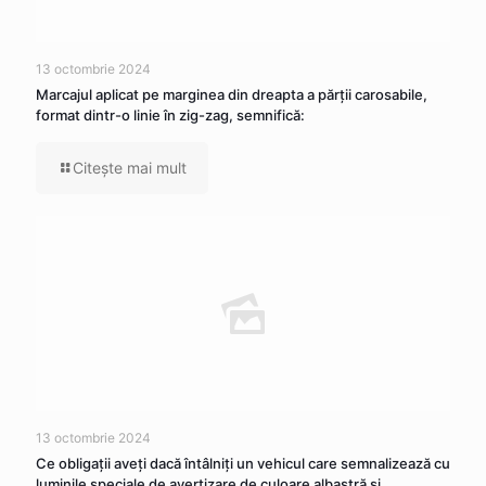
13 octombrie 2024
Marcajul aplicat pe marginea din dreapta a părţii carosabile,
format dintr-o linie în zig-zag, semnifică:
Citeşte mai mult
13 octombrie 2024
Ce obligaţii aveţi dacă întâlniţi un vehicul care semnalizează cu
luminile speciale de avertizare de culoare albastră şi