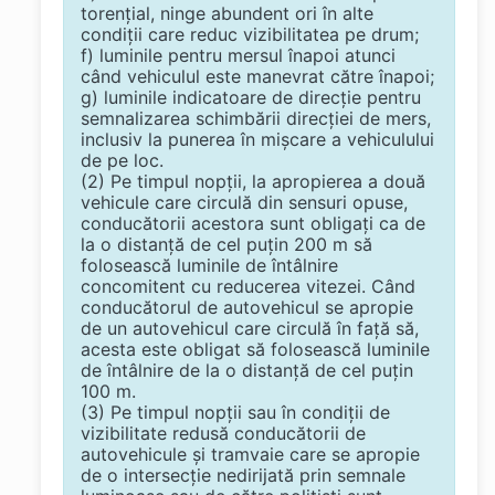
torenţial, ninge abundent ori în alte
condiţii care reduc vizibilitatea pe drum;
f) luminile pentru mersul înapoi atunci
când vehiculul este manevrat către înapoi;
g) luminile indicatoare de direcţie pentru
semnalizarea schimbării direcţiei de mers,
inclusiv la punerea în mişcare a vehiculului
de pe loc.
(2) Pe timpul nopţii, la apropierea a două
vehicule care circulă din sensuri opuse,
conducătorii acestora sunt obligaţi ca de
la o distanţă de cel puţin 200 m să
folosească luminile de întâlnire
concomitent cu reducerea vitezei. Când
conducătorul de autovehicul se apropie
de un autovehicul care circulă în faţă să,
acesta este obligat să folosească luminile
de întâlnire de la o distanţă de cel puţin
100 m.
(3) Pe timpul nopţii sau în condiţii de
vizibilitate redusă conducătorii de
autovehicule şi tramvaie care se apropie
de o intersecţie nedirijată prin semnale