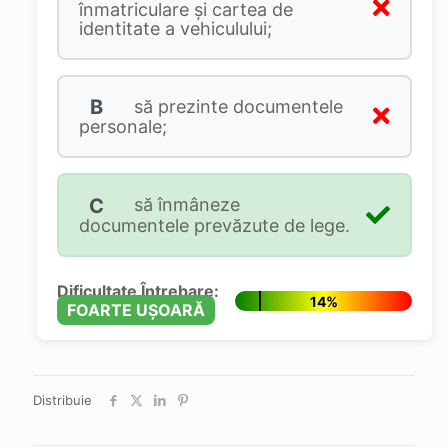
înmatriculare și cartea de
identitate a vehiculului;
B
să prezinte documentele
personale;
C
să înmâneze
documentele prevăzute de lege.
Dificultate Întrebare:
14%
FOARTE UȘOARĂ
Distribuie