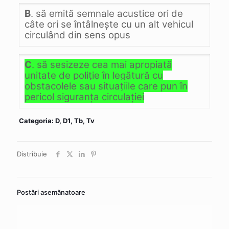
B
. să emită semnale acustice ori de
câte ori se întâlneşte cu un alt vehicul
circulând din sens opus
C
. să sesizeze cea mai apropiată
unitate de poliţie în legătură cu
obstacolele sau situaţiile care pun în
pericol siguranţa circulaţiei
Categoria: D, D1, Tb, Tv
Distribuie
Postări asemănatoare