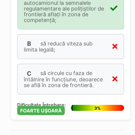
autocamionul la semnalele
regulamentare ale poliţiştilor de
frontieră aflaţi în zona de
competenţă;
B
să reducă viteza sub
limita legală;
C
să circule cu faza de
întâlnire în funcţiune, deoarece
se află în zona de frontieră.
Dificultate Întrebare:
3%
FOARTE UȘOARĂ